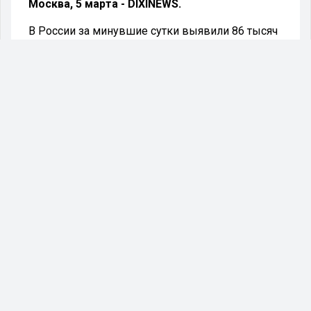
Москва, 5 марта - DIXINEWS.
В России за минувшие сутки выявили 86 тысяч
769 новых случаев коронавируса. Об этом
сегодня сообщает оперативный штаб.
За прошедшие двадцать четыре часа в стране
выздоровели 155 тысяч 725 человек. 9295
пациентов были госпитализированы, 750
человек скончались.
Всего в стране с начала пандемии заболевших
уже 16 млн 861 тысяча 793 человека. Из них
выздоровели 14 млн 418 тысяч 916 человек,
355 тысяч 537 человек умерли.
#коронавирус
#пандемия
#статистика