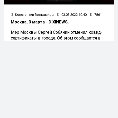
Константин Большаков
03.03.2022 10:40
7861
Москва, 3 марта - DIXINEWS.
Мэр Москвы Сергей Собянин отменил ковид-
сертификаты в городе. Об этом сообщается в
блоге градоначальника.
Кроме того, по словам Собянина, в Москве
отменяются все ограничения на посещение
объектов общественного питания, театров,
музеев, а также концертных, развлекательных,
культурных, зрелищных, просветительских и
спортивных мероприятий.
Мэр подчеркнул, что домашний режим для
жителей Москвы старше 60 лет и граждан с
хроническими заболеваниями вместо
обязательного становится рекомендательным.
По словам Собянина, ситуация с коронавирусом