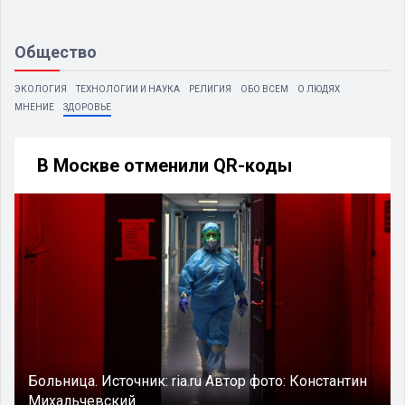
Общество
ЭКОЛОГИЯ
ТЕХНОЛОГИИ И НАУКА
РЕЛИГИЯ
ОБО ВСЕМ
О ЛЮДЯХ
МНЕНИЕ
ЗДОРОВЬЕ
В Москве отменили QR-коды
Больница.
Источник:
ria.ru
Автор фото:
Константин
Михальчевский