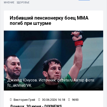
МНЕНИЕ
ЗДОРОВЬЕ
Избивший пенсионерку боец ММА
погиб при штурме
Джихад Юнусов.
Источник:
gazeta.ru
Автор фото:
fc_akhmat/VK
Виктория Грей
30.06.2026 16:18
9693
Донецк, 30 июня - DIXINEWS.