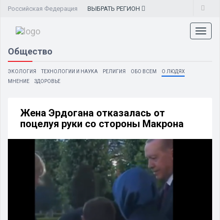
Российская Федерация
ВЫБРАТЬ
РЕГИОН
Toggl
naviga
Общество
ЭКОЛОГИЯ
ТЕХНОЛОГИИ И НАУКА
РЕЛИГИЯ
ОБО ВСЕМ
О ЛЮДЯХ
МНЕНИЕ
ЗДОРОВЬЕ
Жена Эрдогана отказалась от
поцелуя руки со стороны Макрона