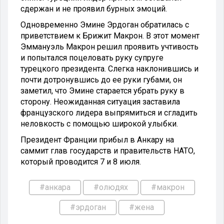
сдержан и не проявил бурных эмоций.
Одновременно Эмине Эрдоган обратилась с
приветствием к Брижит Макрон. В этот момент
Эммануэль Макрон решил проявить учтивость
и попытался поцеловать руку супруге
турецкого президента. Слегка наклонившись и
почти дотронувшись до ее руки губами, он
заметил, что Эмине старается убрать руку в
сторону. Неожиданная ситуация заставила
французского лидера выпрямиться и сгладить
неловкость с помощью широкой улыбки.
Президент Франции прибыл в Анкару на
саммит глав государств и правительств НАТО,
который проводится 7 и 8 июля.
#анкара
#олюдях
#макрон
#эрдоган
#жена