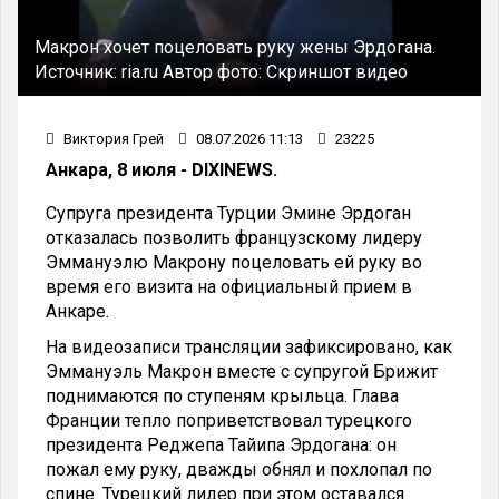
Макрон хочет поцеловать руку жены Эрдогана.
Источник:
ria.ru
Автор фото:
Скриншот видео
Виктория Грей
08.07.2026 11:13
23225
Анкара, 8 июля - DIXINEWS.
Супруга президента Турции Эмине Эрдоган
отказалась позволить французскому лидеру
Эммануэлю Макрону поцеловать ей руку во
время его визита на официальный прием в
Анкаре.
На видеозаписи трансляции зафиксировано, как
Эммануэль Макрон вместе с супругой Брижит
поднимаются по ступеням крыльца. Глава
Франции тепло поприветствовал турецкого
президента Реджепа Тайипа Эрдогана: он
пожал ему руку, дважды обнял и похлопал по
спине. Турецкий лидер при этом оставался