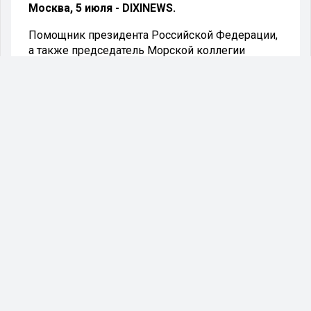
Москва, 5 июля - DIXINEWS.
Помощник президента Российской Федерации,
а также председатель Морской коллегии
Николай Патрушев подчеркнул, что
руководство страны придаёт значимость
укреплению конкурентных позиций
национального морского транспорта.
В России отмечается День работников
морского и речного флота. Николай Патрушев
обратился с поздравлениями к морякам,
портовым служащим, сотрудникам и ветеранам
отрасли, а также к курсантам и учащимся
профильных образовательных заведений по
случаю профессионального праздника.
«Российское государство уделяет
особое внимание повышению
конкурентоспособности
отечественного морского транспорта»,