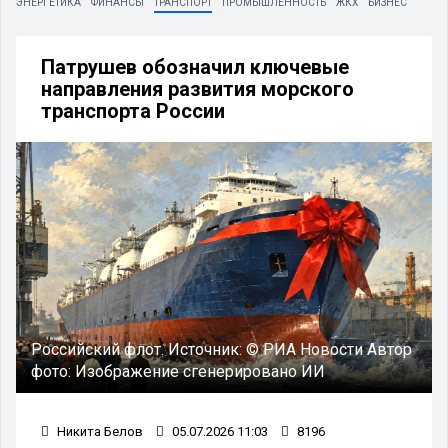
ЭНЕРГЕТИКА
ФИНАНСЫ
ТРАНСПОРТ
ПРОМЫШЛЕННОСТЬ
ЖКХ
БИЗНЕС
Патрушев обозначил ключевые
направления развития морского
транспорта России
Российский флот.
Источник:
© РИА Новости
Автор
фото:
Изображение сгенерировано ИИ
Никита Белов
05.07.2026 11:03
8196