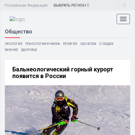
Российская Федерация
ВЫБРАТЬ
РЕГИОН
Toggl
naviga
Общество
ЭКОЛОГИЯ
ТЕХНОЛОГИИ И НАУКА
РЕЛИГИЯ
ОБО ВСЕМ
О ЛЮДЯХ
МНЕНИЕ
ЗДОРОВЬЕ
Бальнеологический горный курорт
появится в России