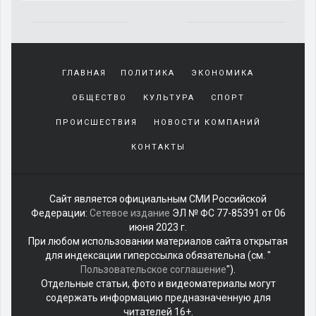
Yakından
tanıdığı
ГЛАВНАЯ
ПОЛИТИКА
ЭКОНОМИКА
sürekli
beraber
ОБЩЕСТВО
КУЛЬТУРА
СПОРТ
zaman
geçirerek
ПРОИСШЕСТВИЯ
НОВОСТИ КОМПАНИЙ
günlerini
КОНТАКТЫ
harcadığı
porno
izle
kadar
Сайт является официальным СМИ Российской
yakın
Федерации:
Сетевое издание
ЭЛ № ФС 77-85391 от 06
olan
июня 2023 г.
arkadaşına
При любом использовании материалов сайта открытая
misafir
для индексации гиперссылка обязательна (см. "
olarak
Пользовательское соглашение
").
kalmaya
Отдельные статьи, фото и видеоматериалы могут
gelen
содержать информацию предназначенную для
genç
читателей 16+.