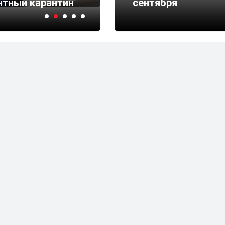
нтный карантин
COVID-19 с конца июн
сентября