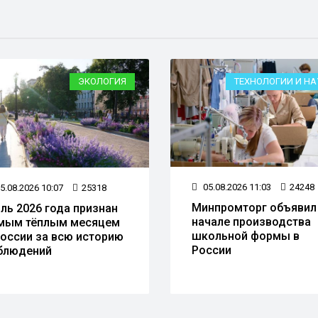
ЭКОЛОГИЯ
ТЕХНОЛОГИИ И НА
05.08.2026 11:03
24248
5.08.2026 10:07
25318
Минпромторг объявил
ль 2026 года признан
начале производства
мым тёплым месяцем
школьной формы в
России за всю историю
России
блюдений