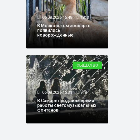
06.08.2026 15:48
1813
В Московском зоопарке
появились
новорожденные
ОБЩЕСТВО
06.08.2026 15:31
918
В Самаре продлили время
работы светомузыкальных
фонтанов