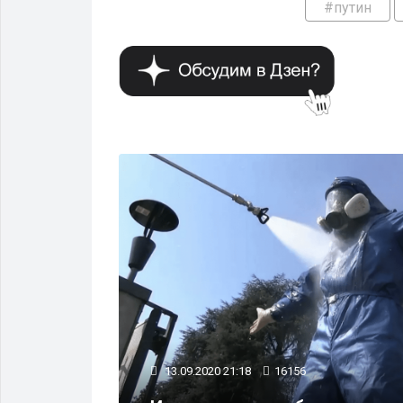
#путин
ОБЩЕСТВО
13.09.2020 21:18
16156
рный