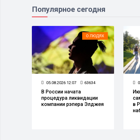
Популярное сегодня
ЛЮДЯХ
О ЛЮДЯХ
145
05.08.2026 12:07
63634
0
н
В России начата
Ию
изни
процедура ликвидации
са
а
компании рэпера Элджея
в 
на