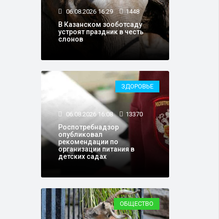
06.08.2026 16:29
1448
В Казанском зооботсаду
устроят праздник в честь
слонов
ЗДОРОВЬЕ
06.08.2026 16:08
13370
Роспотребнадзор
опубликовал
рекомендации по
организации питания в
детских садах
ОБЩЕСТВО