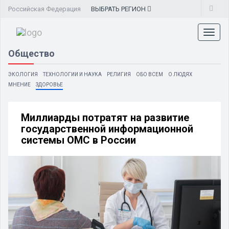
Российская Федерация
ВЫБРАТЬ
РЕГИОН
Toggl
naviga
Общество
ЭКОЛОГИЯ
ТЕХНОЛОГИИ И НАУКА
РЕЛИГИЯ
ОБО ВСЕМ
О ЛЮДЯХ
МНЕНИЕ
ЗДОРОВЬЕ
Миллиарды потратят на развитие
государственной информационной
системы ОМС в России