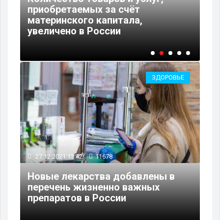
т
приобретаемых за счёт
Ми
материнского капитала,
на
увеличено в России
со
ЗДОРОВЬЕ
27.12.2021 13:42
11678
Новые лекарства добавлены в
перечень жизненно важных
препаратов в России