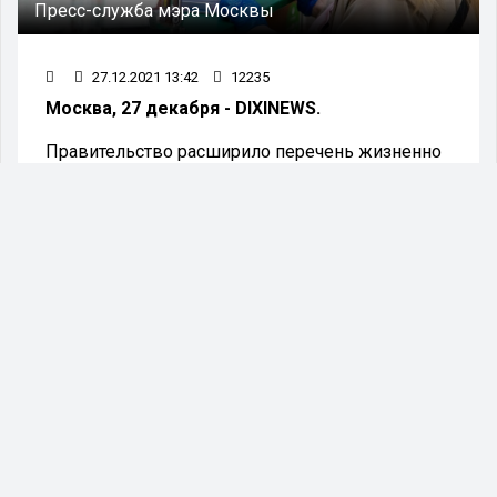
Пресс-служба мэра Москвы
27.12.2021 13:42
12235
Москва, 27 декабря - DIXINEWS.
Правительство расширило перечень жизненно
важных препаратов до 808 наименований. Об
этом рассказали в пресс-службе кабмина.
Со следующего года перечень жизненно
необходимых и важнейших лекарственных
препаратов пополнится 22 новыми
наименованиями. Такое решение было принято
правительством страны.
В новый список ЖНВЛП теперь входят
лекарства для лечения спинально-мышечной
атрофии, рака молочной железы,
муковисцидоза, рассеянного склероза. Кроме
того, в перечень вошли и препараты для
лечения множественной миеломы,