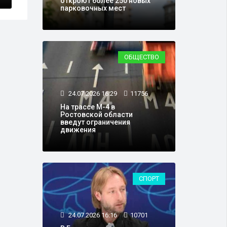
откроют более 250 новых
парковочных мест
ОБЩЕСТВО
24.07.2026 16:29
11756
На трассе М-4 в
Ростовской области
введут ограничения
движения
СПОРТ
24.07.2026 16:16
10701