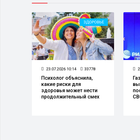
ОМИКА
ЗДОРОВЬЕ
59
23.07.2026 10:14
33778
2
Психолог объяснила,
Га
какие риски для
вы
орт
здоровья может нести
по
 из
продолжительный смех
СВ