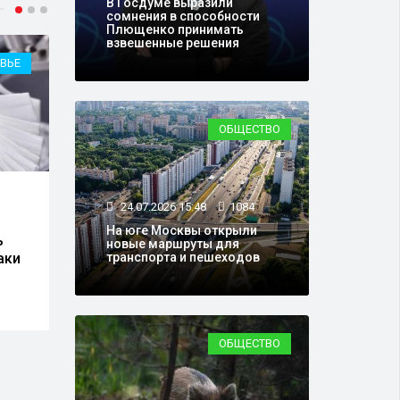
В Госдуме выразили
сомнения в способности
Плющенко принимать
взвешенные решения
ВЬЕ
ШОУ-БИЗНЕС
ОБЩЕСТВО
23.07.2026 13:21
26197
24.0
24.07.2026 15:48
1084
"Настало время перемен":
Онко
На юге Москвы открыли
ь
SHAMAN сжёг свои
сниз
новые маршруты для
аки
кожаные штаны
рака
транспорта и пешеходов
ОБЩЕСТВО