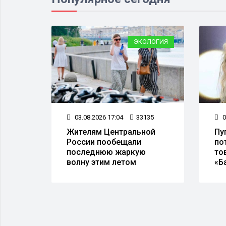
О ВСЕМ
ЭКОЛОГИЯ
60
03.08.2026 17:04
33135
0
Жителям Центральной
Пу
ские
России пообещали
по
и
последнюю жаркую
то
волну этим летом
«Б