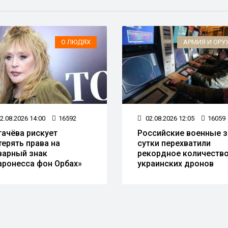
О ЛЮДЯХ
АРМИЯ И ОРУ
2.08.2026 14:00
16592
02.08.2026 12:05
16059
гачёва рискует
Российские военные з
терять права на
сутки перехватили
варный знак
рекордное количеств
аронесса фон Орбах»
украинских дронов