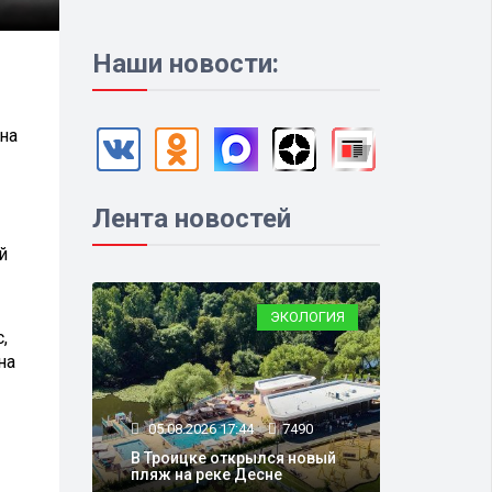
Наши новости:
на
Лента новостей
й
ЭКОЛОГИЯ
,
на
05.08.2026 17:44
7490
В Троицке открылся новый
пляж на реке Десне