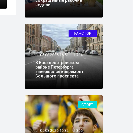
сокращённые рабочие
недели
ТРАНСПОРТ
05.08.2026 16:51
724
В Василеостровском
районе Петербурга
завершился капремонт
Большого проспекта
СПОРТ
05.08.2026 16:32
366