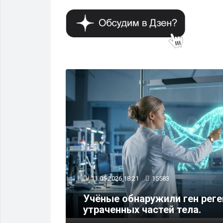
ЛОГИИ И НАУКА
11.05.2026 18:21
15583
Учёные обнаружили ген рег
ности
утраченных частей тела.