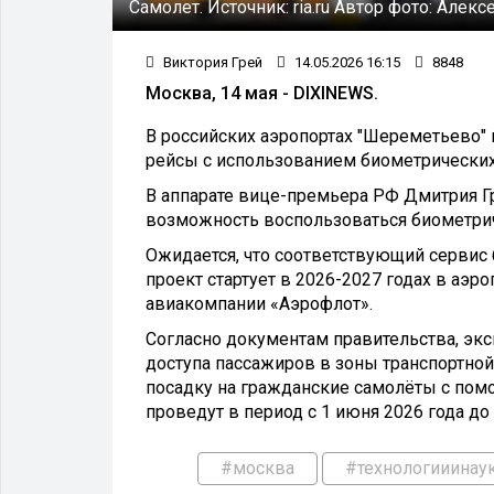
Самолет.
Источник:
ria.ru
Автор фото:
Алекс
Виктория Грей
14.05.2026 16:15
8848
Москва, 14 мая - DIXINEWS.
В российских аэропортах "Шереметьево" и
рейсы с использованием биометрических 
В аппарате вице-премьера РФ Дмитрия Г
возможность воспользоваться биометрич
Ожидается, что соответствующий сервис 
проект стартует в 2026-2027 годах в аэ
авиакомпании «Аэрофлот».
Согласно документам правительства, экс
доступа пассажиров в зоны транспортной
посадку на гражданские самолёты с по
проведут в период с 1 июня 2026 года до 
#москва
#технологииинау