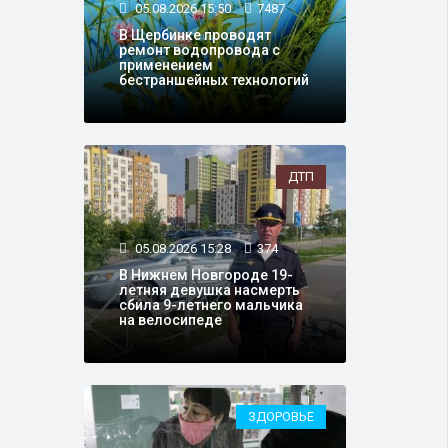
05.08.2026 15:50
7487
В Щербинке проводят
ремонт водопровода с
применением
бестраншейных технологий
ДТП
05.08.2026 15:28
374
В Нижнем Новгороде 19-
летняя девушка насмерть
сбила 9-летнего мальчика
на велосипеде
ЗДОРОВЬЕ