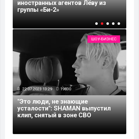
иностранных агентов Лёву из
Ти
группы «Би-2»
ей
ШОУ-БИЗНЕС
22.07.2023 13:29
19830
"Это люди, не знающие
усталости": SHAMAN выпустил
клип, снятый в зоне СВО