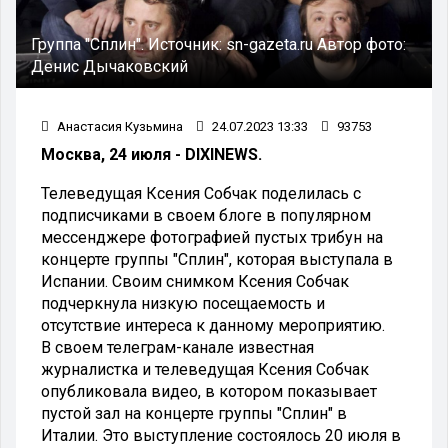
Группа "Сплин".
Источник:
sn-gazeta.ru
Автор фото:
Денис Дычаковский
Анастасия Кузьмина
24.07.2023 13:33
93753
Москва, 24 июля - DIXINEWS.
Телеведущая Ксения Собчак поделилась с
подписчиками в своем блоге в популярном
мессенджере фотографией пустых трибун на
концерте группы "Сплин", которая выступала в
Испании. Своим снимком Ксения Собчак
подчеркнула низкую посещаемость и
отсутствие интереса к данному мероприятию.
В своем телеграм-канале известная
журналистка и телеведущая Ксения Собчак
опубликовала видео, в котором показывает
пустой зал на концерте группы "Сплин" в
Италии. Это выступление состоялось 20 июля в