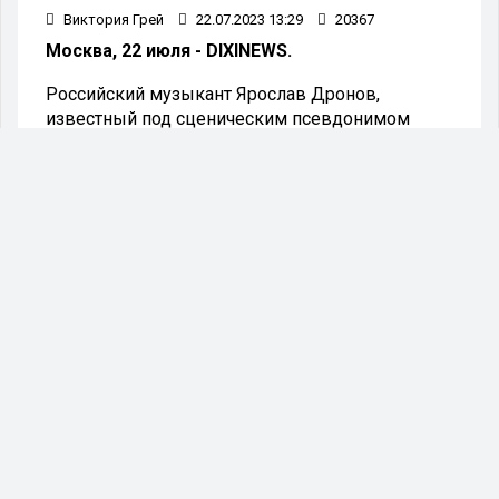
Виктория Грей
22.07.2023 13:29
20367
Москва, 22 июля - DIXINEWS.
Российский музыкант Ярослав Дронов,
известный под сценическим псевдонимом
SHAMAN, представил свой новый клип на
композицию под названием "Мой бой". В видео
использованы документальные кадры, снятые
во время посещения госпиталей и военных
частей, находящихся в зоне специальной
военной операции.
Клип певца был опубликован в его телеграм-
канале, привлекая внимание поклонников и
меломанов со всей страны. Видео стало
отражением жизни солдат и медицинских
работников, которые сражаются и борются за
мир в сложных условиях.
SHAMAN выразил свою поддержку и уважение
к этим героям, создав музыкальную