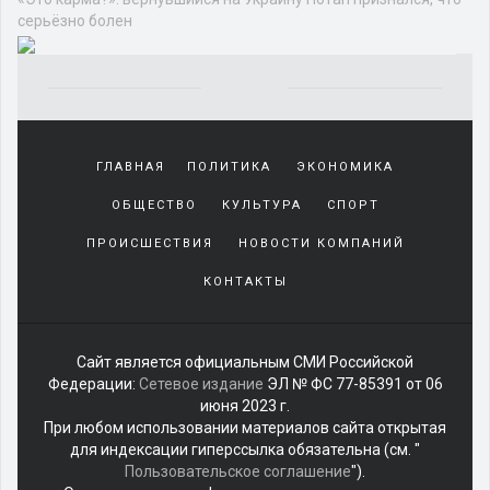
ШОУ-БИЗНЕС
МЕРОПРИЯТИЯ
КОНЦЕРТЫ
ВЫСТАВКИ
«Это карма?»: вернувшийся на
Украину Потап признался, что
серьёзно болен
Потап.
Источник:
kp.ru
Автор фото:
Лариса
Кудрявцева/ЭГ