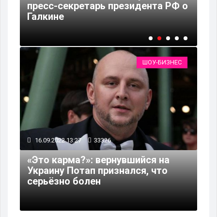
пресс-секретарь президента РФ о
му
Галкине
«г
ШОУ-БИЗНЕС
16.09.2022 13:27
33326
«Это карма?»: вернувшийся на
Украину Потап признался, что
серьёзно болен