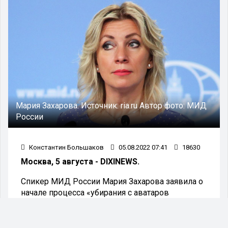
Мария Захарова.
Источник:
ria.ru
Автор фото:
МИД
России
Константин Большаков
05.08.2022 07:41
18630
Москва, 5 августа - DIXINEWS.
Спикер МИД России Мария Захарова заявила о
начале процесса «убирания с аватаров
украинских флагов, чёрных квадратов и
поминальных свеч» из-за спецоперации на
Украине. Своё мнение дипломат опубликовала