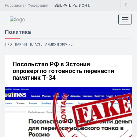
Российская Федерация
ВЫБРАТЬ
РЕГИОН
Toggl
naviga
Политика
НКО
ПАРТИИ
ВЛАСТЬ
АРМИЯ И ОРУЖИЕ
Посольство РФ в Эстонии
опровергло готовность перенести
памятник Т-34