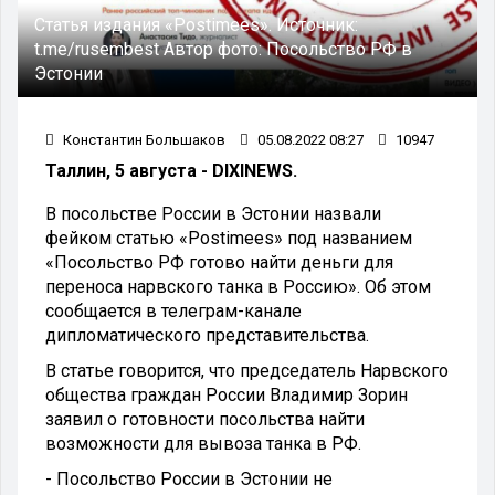
Статья издания «Postimees».
Источник:
t.me/rusembest
Автор фото:
Посольство РФ в
Эстонии
Константин Большаков
05.08.2022 08:27
10947
Таллин, 5 августа - DIXINEWS.
В посольстве России в Эстонии назвали
фейком статью «Postimees» под названием
«Посольство РФ готово найти деньги для
переноса нарвского танка в Россию». Об этом
сообщается в телеграм-канале
дипломатического представительства.
В статье говорится, что председатель Нарвского
общества граждан России Владимир Зорин
заявил о готовности посольства найти
возможности для вывоза танка в РФ.
- Посольство России в Эстонии не