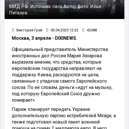
МИД РФ.
Источник:
ria.ru
Автор фото:
Илья
Питалев
Виктория Грей
03.04.2025 12:32
42388
Москва, 3 апреля - DIXINEWS.
Официальный представитель Министерства
иностранных дел России Мария Захарова
выразила мнение, что средства, которые
европейские государства направляют на
поддержку Киева, расходуются на цели,
связанные с упадком самого Европейского
союза. По её словам, деньги «идут на музыку,
под которую Европейский Союз дружно
помирает».
Париж планирует передать Украине
дополнительную партию истребителей Mirage, а
также подготовил новый пакет военной
помощи на сумму 2 миллиарда евро. В него