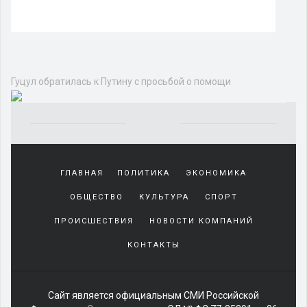
Гуцул обратилась к Путину с просьбой о помощи
Yakından
tanıdığı
ГЛАВНАЯ
ПОЛИТИКА
ЭКОНОМИКА
sürekli
beraber
ОБЩЕСТВО
КУЛЬТУРА
СПОРТ
zaman
geçirerek
ПРОИСШЕСТВИЯ
НОВОСТИ КОМПАНИЙ
günlerini
КОНТАКТЫ
harcadığı
porno
izle
kadar
Сайт является официальным СМИ Российской
yakın