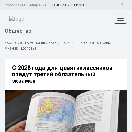
Российская Федерация
ВЫБРАТЬ
РЕГИОН
Toggl
naviga
Общество
ЭКОЛОГИЯ
ТЕХНОЛОГИИ И НАУКА
РЕЛИГИЯ
ОБО ВСЕМ
О ЛЮДЯХ
МНЕНИЕ
ЗДОРОВЬЕ
С 2028 года для девятиклассников
введут третий обязательный
экзамен