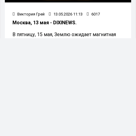
Виктория Грей
13.05.2026 11:13
6017
Москва, 13 мая - DIXINEWS.
В пятницу, 15 мая, Землю ожидает магнитная
буря, вызванная воздействием значительной
корональной дыры на поверхности Солнца. Об
этом информировали специалисты
Лаборатории солнечной астрономии Института
космических исследований (ИКИ) РАН.
В Лаборатории уточнили, что самая крупная из
корональных дыр на поверхности Солнца
находится в той области, откуда ее влияние
будет ощутимо на Земле.
«Разойтись с ней вообще невозможно,
и прогноз строится только вокруг
силы воздействия, начало которого
ожидается в пятницу, 15 мая.