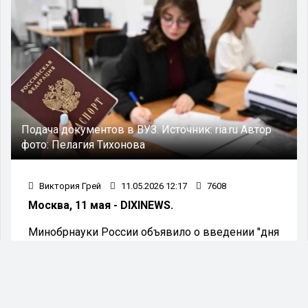
Подача документов в ВУЗ.
Источник:
ria.ru
Автор
фото:
Пелагия Тихонова
Виктория Грей
11.05.2026 12:17
7608
Москва, 11 мая - DIXINEWS.
Минобрнауки России объявило о введении "дня
тишины" в период приёма в российские
высшие учебные заведения.
В день, когда будут оглашаться приказы о
зачислении в вузы, поступающие студенты не