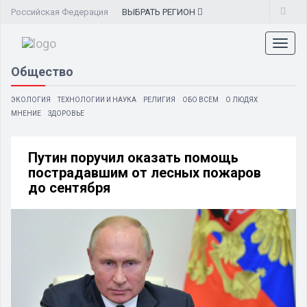
Российская Федерация
ВЫБРАТЬ
РЕГИОН
Toggl
naviga
Общество
ЭКОЛОГИЯ
ТЕХНОЛОГИИ И НАУКА
РЕЛИГИЯ
ОБО ВСЕМ
О ЛЮДЯХ
МНЕНИЕ
ЗДОРОВЬЕ
Путин поручил оказать помощь
пострадавшим от лесных пожаров
до сентября