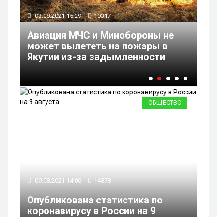
03.08.2021 15:29
10317
26
Авиация МЧС и Минобороны не
В 
6
может вылететь на пожары в
пр
Якутии из-за задымленности
ве
ОБЩЕСТВО
09.08.2021 14:06
14878
Опубликована статистика по
коронавирусу в России на 9