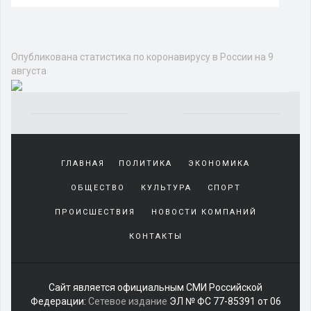
Опубликована статистика по коронавирусу в России на 9
августа
Yakından
tanıdığı
ГЛАВНАЯ
ПОЛИТИКА
ЭКОНОМИКА
sürekli
beraber
ОБЩЕСТВО
КУЛЬТУРА
СПОРТ
zaman
geçirerek
ПРОИСШЕСТВИЯ
НОВОСТИ КОМПАНИЙ
günlerini
КОНТАКТЫ
harcadığı
porno
izle
kadar
Сайт является официальным СМИ Российской
yakın
Федерации:
Сетевое издание
ЭЛ № ФС 77-85391 от 06
olan