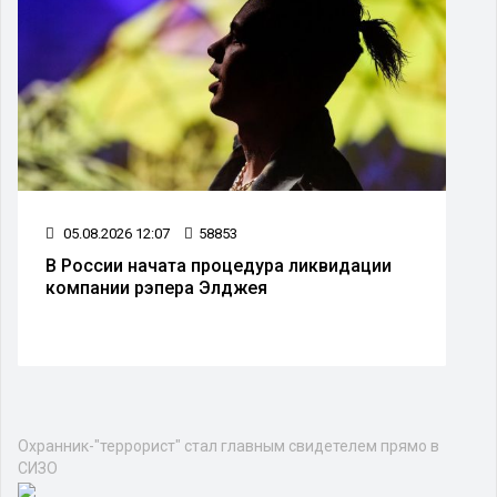
05.08.2026 12:07
58853
В России начата процедура ликвидации
компании рэпера Элджея
Охранник-"террорист" стал главным свидетелем прямо в
СИЗО