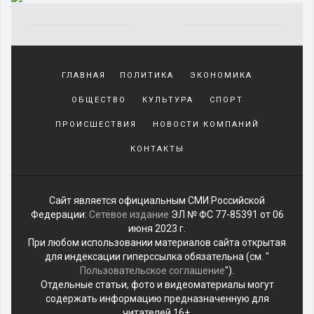
Yakından
tanıdığı
ГЛАВНАЯ
ПОЛИТИКА
ЭКОНОМИКА
sürekli
beraber
ОБЩЕСТВО
КУЛЬТУРА
СПОРТ
zaman
geçirerek
ПРОИСШЕСТВИЯ
НОВОСТИ КОМПАНИЙ
günlerini
КОНТАКТЫ
harcadığı
porno
izle
kadar
Сайт является официальным СМИ Российской
yakın
Федерации:
Сетевое издание
ЭЛ № ФС 77-85391 от 06
olan
июня 2023 г.
arkadaşına
При любом использовании материалов сайта открытая
misafir
для индексации гиперссылка обязательна (см. "
olarak
Пользовательское соглашение
").
kalmaya
Отдельные статьи, фото и видеоматериалы могут
gelen
содержать информацию предназначенную для
genç
читателей 16+.