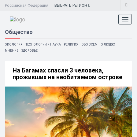
Российская Федерация
ВЫБРАТЬ
РЕГИОН
Toggl
naviga
Общество
ЭКОЛОГИЯ
ТЕХНОЛОГИИ И НАУКА
РЕЛИГИЯ
ОБО ВСЕМ
О ЛЮДЯХ
МНЕНИЕ
ЗДОРОВЬЕ
На Багамах спасли 3 человека,
проживших на необитаемом острове