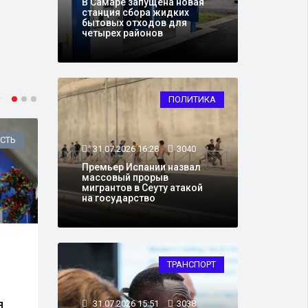
В Самаре запущена новая
станция сбора жидких
бытовых отходов для
четырех районов
ПОЛИТИКА
СТЬ
ОБЩЕСТВО
31.07.2026 16:28
3040
Премьер Испании назвал
массовый прорыв
мигрантов в Сеуту атакой
на государство
29.07.2026 16:14
13757
29.0
Кассационный суд
Скон
ТРАНСПОРТ
оставил приговор
куль
Блиновской, отклонив
прес
жалобы защиты
я
31.07.2026 15:51
3038