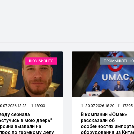
ШОУ-БИЗНЕС
ПРОМЫШЛЕННО
0.07.2026 13:23
18900
30.07.2026 18:20
17295
езду сериала
В компании «Юмак»
остучись в мою дверь"
рассказали об
рсина вызвали на
особенностях импорта
прос по громкому делу
оборудования из Кита