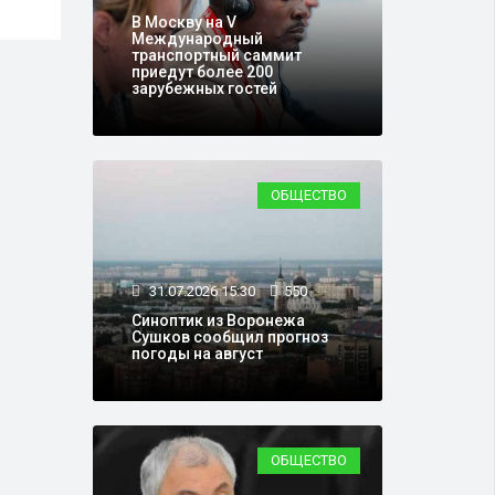
В Москву на V
Международный
транспортный саммит
приедут более 200
зарубежных гостей
ОБЩЕСТВО
31.07.2026 15:30
550
Синоптик из Воронежа
Сушков сообщил прогноз
погоды на август
ОБЩЕСТВО