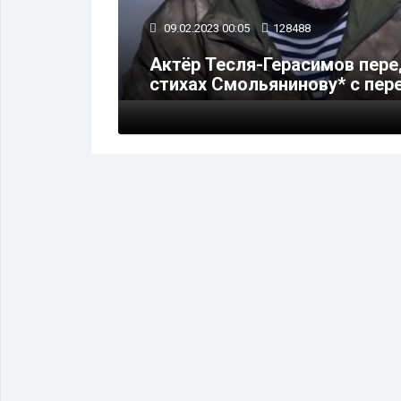
09.02.2023 00:05
128488
нова
Актёр Тесля-Герасимов перед
стихах Смольянинову* с пе