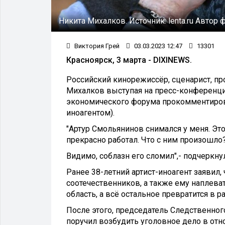
Никита Михалков.
Источник:
lenta.ru
Автор 
Виктория Грей
03.03.2023 12:47
13301
Красноярск, 3 марта - DIXINEWS.
Российский кинорежиссёр, сценарист, п
Михалков выступая на пресс-конференци
экономического форума прокомментиров
иноагентом).
"Артур Смольянинов снимался у меня. Эт
прекрасно работал. Что с ним произошло
Видимо, соблазн его сломил",- подчеркну
Ранее 38-летний артист-иноагент заявил, 
соотечественников, а также ему наплевать
область, а всё остальное превратится в 
После этого, председатель Следственно
поручил возбудить уголовное дело в отн