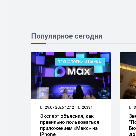
Популярное сегодня
ОРУЖИЕ
ТЕХНОЛОГИИ И НАУКА
53
29.07.2026 12:12
20331
3
Эксперт объяснил, как
Зв
правильно пользоваться
"П
приложением «Макс» на
Бю
iPhone
до