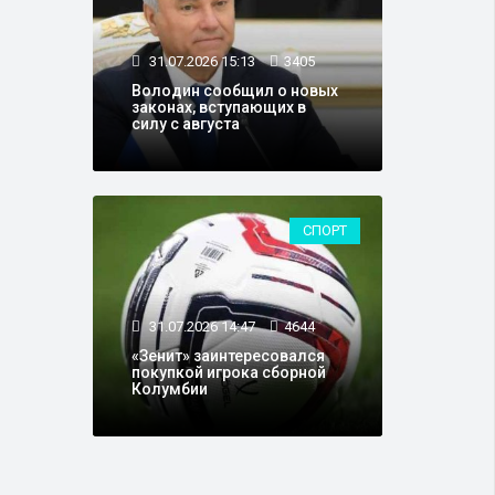
31.07.2026 15:13
3405
Володин сообщил о новых
законах, вступающих в
силу с августа
СПОРТ
31.07.2026 14:47
4644
«Зенит» заинтересовался
покупкой игрока сборной
Колумбии