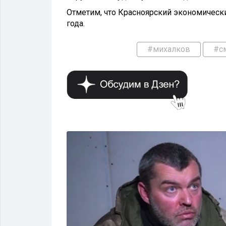
Отметим, что Красноярский экономически
года.
#михалков
#с
ШОУ-БИЗНЕС