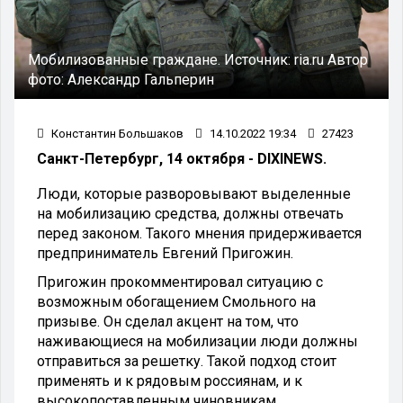
Мобилизованные граждане.
Источник:
ria.ru
Автор
фото:
Александр Гальперин
Константин Большаков
14.10.2022 19:34
27423
Санкт-Петербург, 14 октября - DIXINEWS.
Люди, которые разворовывают выделенные
на мобилизацию средства, должны отвечать
перед законом. Такого мнения придерживается
предприниматель Евгений Пригожин.
Пригожин прокомментировал ситуацию с
возможным обогащением Смольного на
призыве. Он сделал акцент на том, что
наживающиеся на мобилизации люди должны
отправиться за решетку. Такой подход стоит
применять и к рядовым россиянам, и к
высокопоставленным чиновникам.