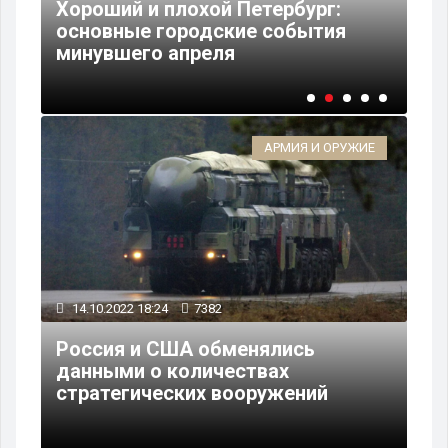
Хороший и плохой Петербург:
об
основные городские события
от
минувшего апреля
на
АРМИЯ И ОРУЖИЕ
14.10.2022 18:24
7382
Россия и США обменялись
данными о количествах
стратегических вооружений