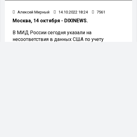
Алексей Мирный
14.10.2022 18:24
7561
Москва, 14 октября - DIXINEWS.
В МИД России сегодня указали на
несоответствия в данных США по учету
вооружения в рамках ДСНВ (Договора о
стратегических наступательных вооружениях).
"Заявленное США количество имеющихся у них
СНВ не учитывает 41 тяжелый
бомбардировщик В-52Н, которые объявлены
американской стороной переоборудованными,
и засчитываемые за ними ядерные боезаряды,
а также 56 пусковых установок БРПЛ
(баллистических ракет подводных лодок —
Прим. ред.) "Трайдент-II", которые объявлены
американской стороной переоборудованными",
— указано на сайте ведомства.
В министерстве отметили, что "Москва не