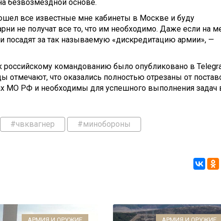
на безвозмездной основе.
бошел все известные мне кабинеты в Москве и буду
арни не получат все то, что им необходимо. Даже если на м
 и посадят за так называемую «дискредитацию армии», —
к российскому командованию было опубликовано в Telegr
йцы отмечают, что оказались полностью отрезаны от постав
ах МО РФ и необходимы для успешного выполнения задач 
#чвквагнер
#минобороны
АРМИЯ И ОРУЖИЕ
АРМИЯ И ОРУЖИЕ