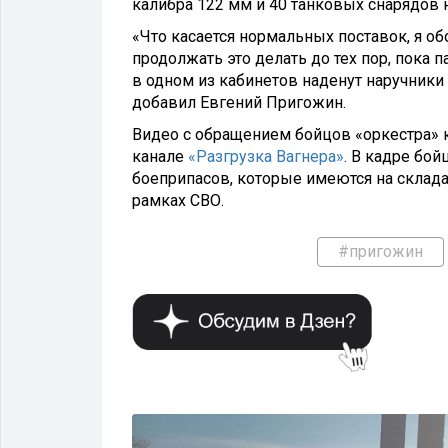
калибра 122 мм и 40 танковых снарядов 
«Что касается нормальных поставок, я о
продолжать это делать до тех пор, пока п
в одном из кабинетов наденут наручники
добавил Евгений Пригожин.
Видео с обращением бойцов «оркестра» 
канале
«Разгрузка Вагнера»
. В кадре бо
боеприпасов, которые имеются на склад
рамках СВО.
#пригожин
РМИЯ И ОРУЖИЕ