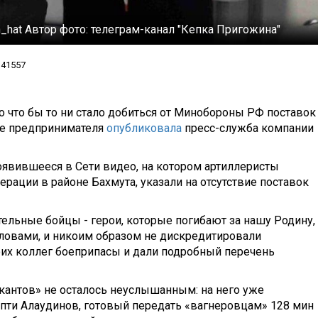
n_hat
Автор фото:
телеграм-канал "Кепка Пригожина"
41557
 что бы то ни стало добиться от Минобороны РФ поставок
ие предпринимателя
опубликовала
пресс-служба компании
явившееся в Сети видео, на котором артиллеристы
рации в районе Бахмута, указали на отсутствие поставок
ательные бойцы - герои, которые погибают за нашу Родину,
ловами, и никоим образом не дискредитировали
оих коллег боеприпасы и дали подробный перечень
кантов» не осталось неуслышанным: на него уже
Апти Алаудинов, готовый передать «вагнеровцам» 128 мин