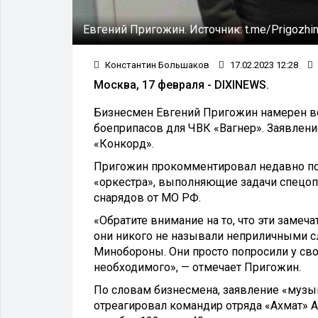
Евгений Пригожин.
Источник:
t.me/Prigozhi
Константин Большаков
17.02.2023 12:28
Москва, 17 февраля - DIXINEWS.
Бизнесмен Евгений Пригожин намерен во
боеприпасов для ЧВК «Вагнер». Заявлен
«Конкорд».
Пригожин прокомментировал недавно по
«оркестра», выполняющие задачи спецопе
снарядов от МО РФ.
«Обратите внимание на то, что эти замеч
они никого не называли неприличными с
Минобороны. Они просто попросили у св
необходимого», — отмечает Пригожин.
По словам бизнесмена, заявление «музы
отреагировал командир отряда «Ахмат» 