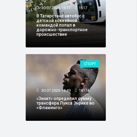
30.07.2026 15:11
1617
В Татарстане автобус с
детской хоккейной
командой попал в
дорожно-транспортное
происшествие
СПОРТ
30.07.2026 14:49
18174
«Зенит» определил сумму
трансфера Луиса Энрике во
«Фламенго»