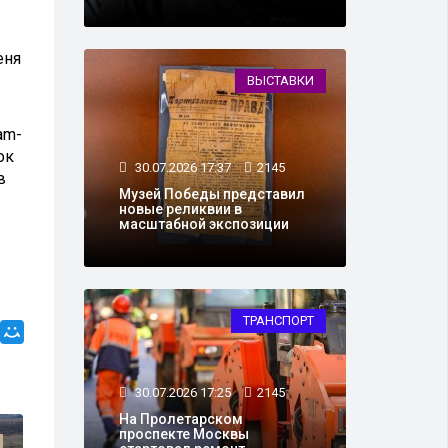
еня
ВЫСТАВКИ
am-
ок
30.07.2026 17:37
2145
в
Музей Победы представил
новые реликвии в
масштабной экспозиции
ТРАНСПОРТ
30.07.2026 17:25
2145
На Пролетарском
проспекте Москвы
АРМИЯ И ОРУЖИЕ