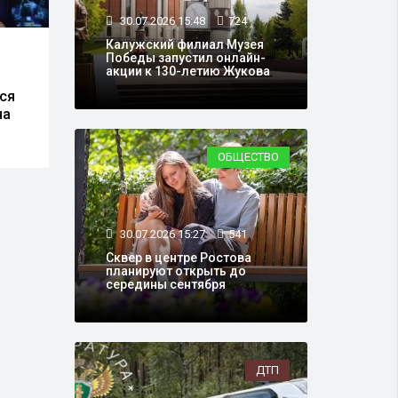
30.07.2026 15:48
724
Калужский филиал Музея
27.07.2026 16:21
13914
27.0
Победы запустил онлайн-
акции к 130-летию Жукова
Соцфонд пересчитает
Росс
ся
размер накопительной
взял
на
пенсии
Комм
ОБЩЕСТВО
30.07.2026 15:27
541
Сквер в центре Ростова
планируют открыть до
середины сентября
ДТП