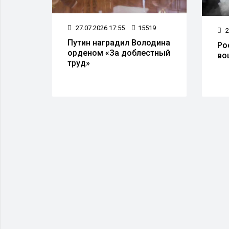
07
27.07.2026 17:55
15519
2
вцам
Путин наградил Володина
Ро
орденом «За доблестный
во
ы
труд»