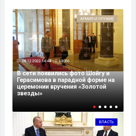
АРМИЯ И ОРУЖИЕ
08.12.2022 14:44
63066
07
В сети появились фото Шойгу и
Герасимова в парадной форме на
В 
церемонии вручения «Золотой
вв
звезды»
ро
ВЛАСТЬ