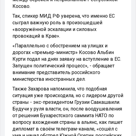
Косово.
Так, спикер МИД РФ уверена, что именно ЕС
сыграл важную роль в произошедшей
«вооружённой эскалации и силовых
провокаций в Крае».
«Параллельно с обострением на улицах и
дорогах «премьер-министр» Косово Альбин
Курти подал на днях заявку на вступление в ЕС.
Запущен политический процесс», - обращает
внимание представитель российского
министерства иностранных дел.
Также Захарова напомнила, что подобная
ситуация уже происходила, но с лидером другой
страны - экс-президентом Грузии Саакашвили.
Будучи у руля власти, он, после воодушевления
от решения Бухарестского саммита НАТО по
вопросу вхождения страны в альянс, как пишет
дипломат в своём телеграм-канале, «сошёл с
ума и начал обстрел Южной Осетии, российских