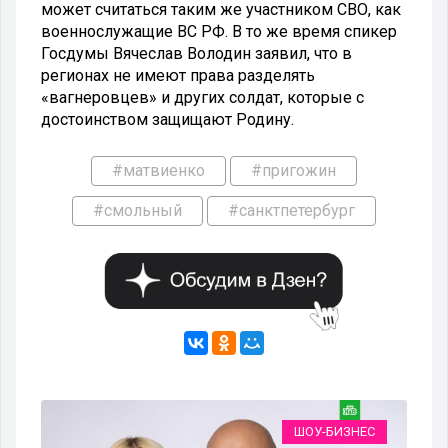
может считаться таким же участником СВО, как
военнослужащие ВС РФ. В то же время спикер
Госдумы Вячеслав Володин заявил, что в
регионах не имеют права разделять
«вагнеровцев» и других солдат, которые с
достоинством защищают Родину.
#матвиенко
#пригожин
#смольный
#санктпетербург
ИЕ
ШОУ-БИЗНЕС