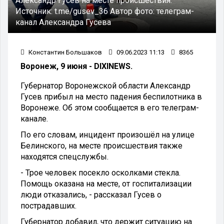
Александр Гусев на месте происшествия.
Источник:
t.me/gusev_36
Автор фото:
телеграм-
канал Александра Гусева
Константин Большаков
09.06.2023 11:13
8365
Воронеж, 9 июня - DIXINEWS.
Губернатор Воронежской области Александр
Гусев прибыл на место падения беспилотника в
Воронеже. Об этом сообщается в его телеграм-
канале.
По его словам, инцидент произошёл на улице
Белинского, на месте происшествия также
находятся спецслужбы.
- Трое человек посекло осколками стекла.
Помощь оказана на месте, от госпитализации
люди отказались, - рассказал Гусев о
пострадавших.
Губернатор добавил, что держит ситуацию на