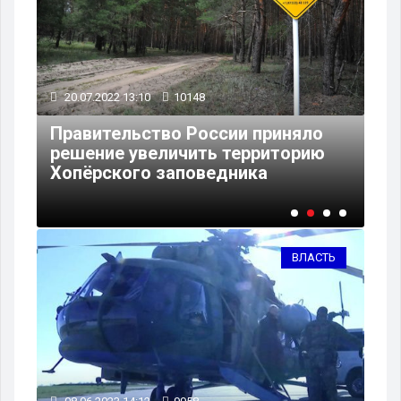
20.07.2022 13:10
10148
и
05
Правительство России приняло
решение увеличить территорию
В 
Хопёрского заповедника
са
ВЛАСТЬ