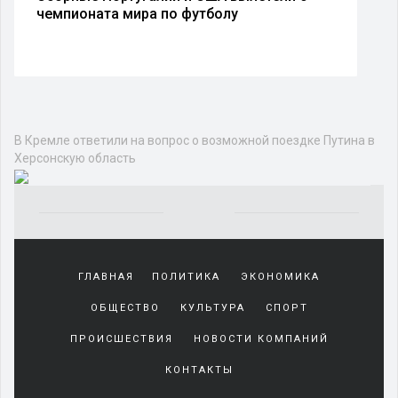
чемпионата мира по футболу
В Кремле ответили на вопрос о возможной поездке Путина в
Херсонскую область
Yakından
tanıdığı
ГЛАВНАЯ
ПОЛИТИКА
ЭКОНОМИКА
sürekli
beraber
ОБЩЕСТВО
КУЛЬТУРА
СПОРТ
zaman
geçirerek
ПРОИСШЕСТВИЯ
НОВОСТИ КОМПАНИЙ
günlerini
КОНТАКТЫ
harcadığı
porno