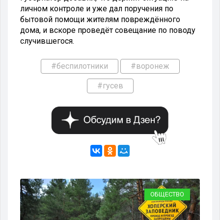
личном контроле и уже дал поручения по
бытовой помощи жителям повреждённого
дома, и вскоре проведёт совещание по поводу
случившегося.
#беспилотники
#воронеж
#гусев
ТЬ
ОБЩЕСТВО