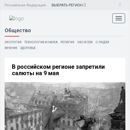
Российская Федерация
ВЫБРАТЬ
РЕГИОН
Toggl
naviga
Общество
ЭКОЛОГИЯ
ТЕХНОЛОГИИ И НАУКА
РЕЛИГИЯ
ОБО ВСЕМ
О ЛЮДЯХ
МНЕНИЕ
ЗДОРОВЬЕ
В российском регионе запретили
салюты на 9 мая