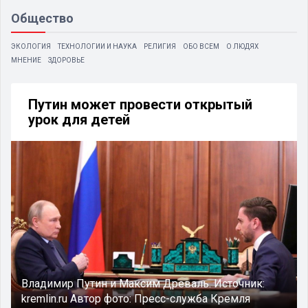
Общество
ЭКОЛОГИЯ
ТЕХНОЛОГИИ И НАУКА
РЕЛИГИЯ
ОБО ВСЕМ
О ЛЮДЯХ
МНЕНИЕ
ЗДОРОВЬЕ
Путин может провести открытый
урок для детей
Владимир Путин и Максим Древаль.
Источник:
kremlin.ru
Автор фото:
Пресс-служба Кремля