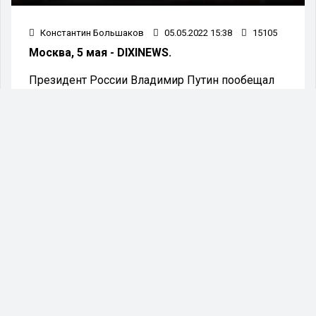
Константин Большаков
05.05.2022 15:38
15105
Москва, 5 мая - DIXINEWS.
Президент России Владимир Путин пообещал
изучить свой график насчёт проведения
открытого урока для детей. Об этом сообщила
пресс-служба Кремля.
С таким предложением к главе государства
обратился генеральный директор общества
«Знание», с которым Путин встретился сегодня.
Урок для детей может состояться с 17 по 19 мая
в рамках просветительского марафона под
эгидой «Знания». Древаль во время разговора
с российским лидером отметил, что
«выдающиеся спикеры были бы очень
признательны» Путину за эту встречу с детьми.
В ответ президент России поблагодарил