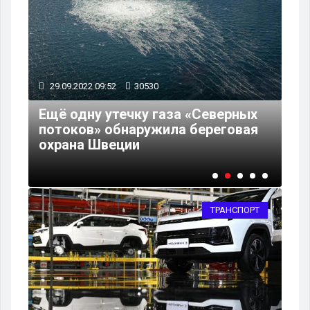
29.09.2022 09:52
30530
20
Ещё одну утечку газа «Северных
Пр
ы
потоков» обнаружила береговая
ре
охрана Швеции
Хо
ТРАНСПОРТ