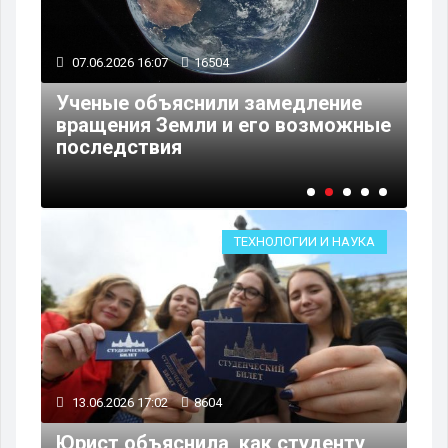
07.06.2026 16:07
16504
06
Ученые объяснили замедление
Ша
вращения Земли и его возможные
Ap
последствия
Ap
ТЕХНОЛОГИИ И НАУКА
13.06.2026 17:02
8604
Юрист объяснила, как студенту