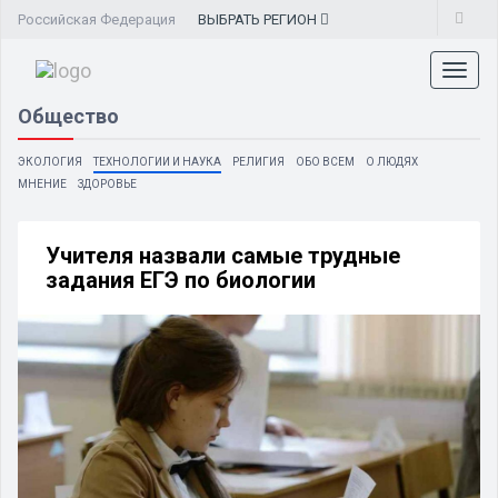
Российская Федерация
ВЫБРАТЬ
РЕГИОН
Toggl
naviga
Общество
ЭКОЛОГИЯ
ТЕХНОЛОГИИ И НАУКА
РЕЛИГИЯ
ОБО ВСЕМ
О ЛЮДЯХ
МНЕНИЕ
ЗДОРОВЬЕ
Учителя назвали самые трудные
задания ЕГЭ по биологии