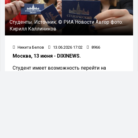
Студенты. Источник: © РИА Новости Автор фото:
Кирилл Каллиников
Никита Белов
13.06.2026 17:02
8966
Москва, 13 июня - DIXINEWS.
Студент имеет возможность перейти на
бесплатное обучение в вузе, если на
выбранном курсе и направлении остаются
вакантные места, нет долгов по учебной
программе и показатели успеваемости
удовлетворяют требованиям. Об этом пояснила
член Союза юристов-блогеров при Ассоциации
юристов России на платформе МГЮА имени
Кутафина Алёна Никитина.
«Студент может перевестись на