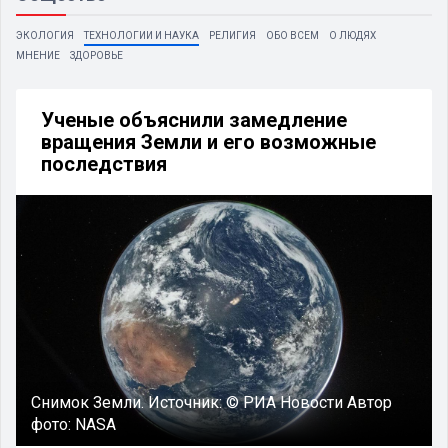
ЭКОЛОГИЯ
ТЕХНОЛОГИИ И НАУКА
РЕЛИГИЯ
ОБО ВСЕМ
О ЛЮДЯХ
МНЕНИЕ
ЗДОРОВЬЕ
Ученые объяснили замедление
вращения Земли и его возможные
последствия
Снимок Земли.
Источник:
© РИА Новости
Автор
фото:
NASA