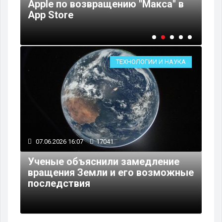
ные
Apple по возвращению "Макса" в
"М
App Store
тр
ТЕХНОЛОГИИ И НАУКА
07.06.2026 16:07
17041
Ученые объяснили замедление
вращения Земли и его возможные
последствия