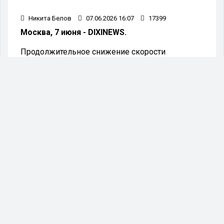
Никита Белов
07.06.2026 16:07
17399
Москва, 7 июня - DIXINEWS.
Продолжительное снижение скорости
вращения Земли действительно
зафиксировано, однако наблюдения
свидетельствуют о том, что на протяжении 20-
летних интервалов планета иногда ускоряет
вращение, компенсируя замедление. На этот
факт обратили внимание в ГАИШ МГУ.
Климатические перемены провоцируют
постепенное таяние ледников, что приводит к
замедлению вращения планеты. Масса
растаявшей воды смещается ближе к экватору,
в результате чего темпы вращения Земли
становятся все медленнее. Об этом сообщил
журнал BBC Science Focus со ссылкой на
публикацию в научном издании Journal of
Geophysical Research: Solid Earth. Указывается,