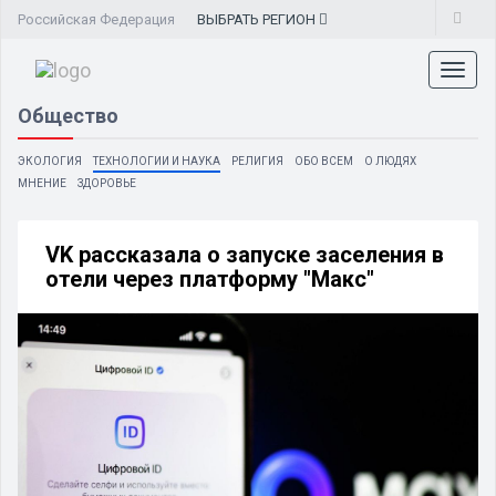
Российская Федерация
ВЫБРАТЬ
РЕГИОН
Toggl
naviga
Общество
ЭКОЛОГИЯ
ТЕХНОЛОГИИ И НАУКА
РЕЛИГИЯ
ОБО ВСЕМ
О ЛЮДЯХ
МНЕНИЕ
ЗДОРОВЬЕ
VK рассказала о запуске заселения в
отели через платформу "Макс"