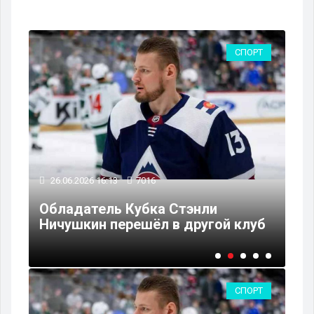
РТ
СПОРТ
26
26.06.2026 16:13
7016
Ст
оза
Обладатель Кубка Стэнли
вы
Ничушкин перешёл в другой клуб
че
СПОРТ