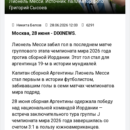
Лионель Месси. Источник: ria.ru Автор фото:
Григорий Сысоев
Никита Белов
28.06.2026 12:03
6291
Москва, 28 июня - DIXINEWS.
Лионель Месси забил гол в последнем матче
группового этапа чемпионата мира 2026 года
против сборной Иордании. Этот гол стал для
аргентинца 19-м в истории мундиалей.
Капитан сборной Аргентины Лионель Месси
стал первым в истории футболистом,
забивавшим голы в семи матчах чемпионатов
мира подряд.
28 июня сборная Аргентины одержала победу
над национальной командой Иордании —
встреча заключительного тура группы J
чемпионата мира 2026 года завершилась со
счетом 3:1 в пользу южноамериканцев.