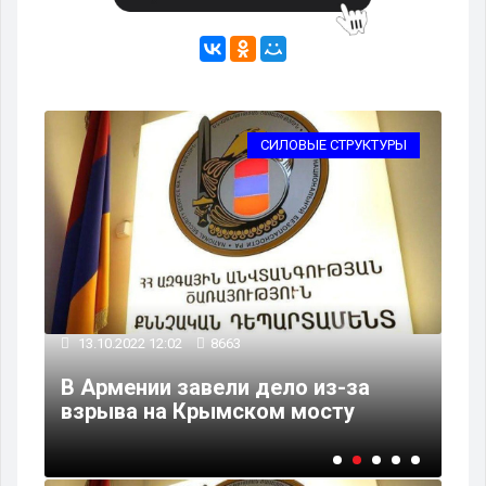
РТ
СИЛОВЫЕ СТРУКТУРЫ
13.10.2022 12:02
8663
13
го
В Армении завели дело из-за
Ро
взрыва на Крымском мосту
жё