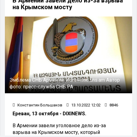
В Армении завели дело из-за взрыва
на Крымском мосту
Эмблема СНБ Армении.
Источник:
sns.am
Автор
фото:
пресс-служба СНБ РА
Константин Большаков
13.10.2022 12:02
8846
Ереван, 13 октября - DIXINEWS.
В Армении завели уголовное дело из-за
взрыва на Крымском мосту, который