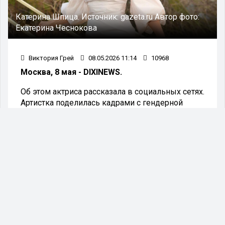
Катерина Шпица.
Источник:
gazeta.ru
Автор фото:
Екатерина Чеснокова
Виктория Грей
08.05.2026 11:14
10968
Москва, 8 мая - DIXINEWS.
Об этом актриса рассказала в социальных сетях.
Артистка поделилась кадрами с гендерной
вечеринки, на которой вместе с супругом
узнала, что у них будет сын.
«Если вы смотрите это видео, значит,
в одном из чудесных мест, где
встречают новые жизни, сегодня
подтвердилось то, что нам в такой
волшебной форме объявил еще
под Новый год иллюзионист Саша
Шальнев, а мы никому не говорили.