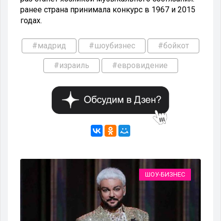
ранее страна принимала конкурс в 1967 и 2015
годах.
#мадрид
#шоубизнес
#бойкот
#израиль
#евровидение
ЕС
ШОУ-БИЗНЕС