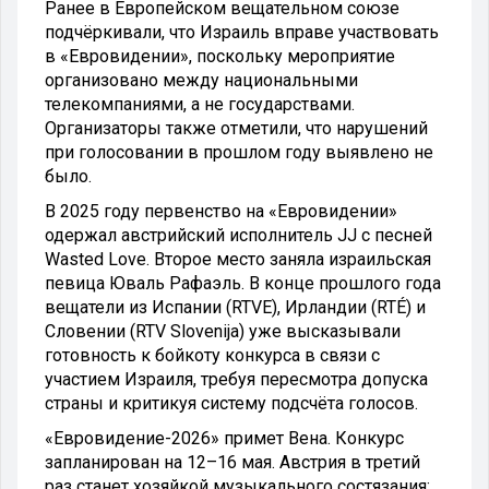
Ранее в Европейском вещательном союзе
подчёркивали, что Израиль вправе участвовать
в «Евровидении», поскольку мероприятие
организовано между национальными
телекомпаниями, а не государствами.
Организаторы также отметили, что нарушений
при голосовании в прошлом году выявлено не
было.
В 2025 году первенство на «Евровидении»
одержал австрийский исполнитель JJ с песней
Wasted Love. Второе место заняла израильская
певица Юваль Рафаэль. В конце прошлого года
вещатели из Испании (RTVE), Ирландии (RTÉ) и
Словении (RTV Slovenija) уже высказывали
готовность к бойкоту конкурса в связи с
участием Израиля, требуя пересмотра допуска
страны и критикуя систему подсчёта голосов.
«Евровидение-2026» примет Вена. Конкурс
запланирован на 12–16 мая. Австрия в третий
раз станет хозяйкой музыкального состязания: