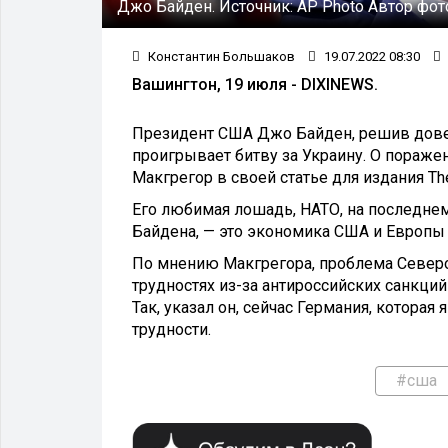
Джо Байден.
Источник:
AP Photo
Автор фот
Константин Большаков
19.07.2022 08:30
Вашингтон, 19 июля - DIXINEWS.
Президент США Джо Байден, решив дове
проигрывает битву за Украину. О пораже
Макгрегор в своей статье для издания The
Его любимая лошадь, НАТО, на последнем
Байдена, — это экономика США и Европы
По мнению Макгрегора, проблема Северо
трудностях из-за антироссийских санкц
Так, указал он, сейчас Германия, котора
трудности.
#сша