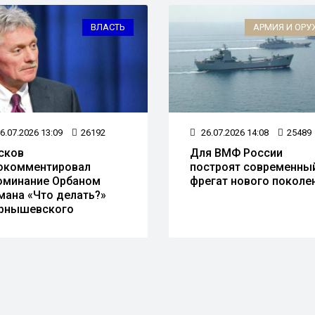
ВЛАСТЬ
АРМИЯ И ОРУ
6.07.2026 13:09
26192
26.07.2026 14:08
25489
сков
Для ВМФ России
окомментировал
построят современны
оминание Орбаном
фрегат нового поколе
мана «Что делать?»
рнышевского