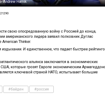
о:
Andrew Harnik
21290
сти свою опосредованную войну с Россией до конца,
нии американского лидера заявил полковник Дуглас
 American Thinker.
 издыхании. И единственное, что падает быстрее рейтинг
атлантического альянса заключается в экономических
ий США, которые грозят Европе экономическим Армагеддон
я является ключевой страной НАТО, испытывает большие
#байден
#россия