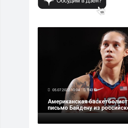
ПОЛИТИКА
05.07.2022 10:04
14312
в странам
Американская баскетболист
ики
письмо Байдену из российс