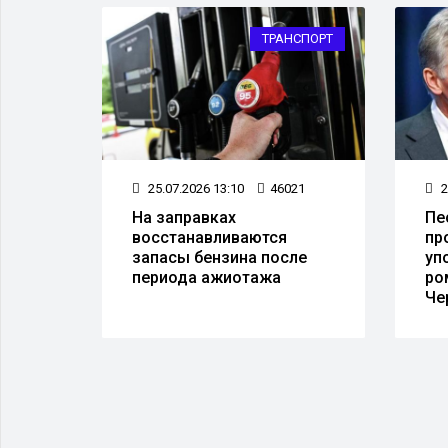
ЛАСТЬ
ТРАНСПОРТ
93
25.07.2026 13:10
46021
2
и,
На заправках
Пе
ь
восстанавливаются
пр
в 25
запасы бензина после
уп
периода ажиотажа
ро
Че