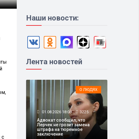
Наши новости:
ы
Лента новостей
аты
й
О ЛЮДЯХ
ом,
01.08.2026 18:08
3225
Адвокат сообщил, что
Лерчек не грозит замена
штрафа на тюремное
заключение
 с