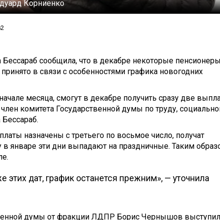
дуард Корниенко
62
 Бессараб сообщила, что в декабре некоторые пенсионер
 принято в связи с особенностями графика новогодних
ачале месяца, смогут в декабре получить сразу две выпл
а член комитета Государственной думы по труду, социально
 Бессараб.
платы назначены с третьего по восьмое число, получат
у в январе эти дни выпадают на праздничные. Таким образ
е.
же этих дат, график останется прежним», — уточнила
твенной думы от фракции ЛДПР Борис Чернышов выступил