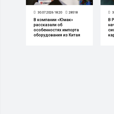
12
3
30.07.2026 18:20
28518
В 
В компании «Юмак»
верь"
на
рассказали об
си
особенностях импорта
 делу
ка
оборудования из Китая