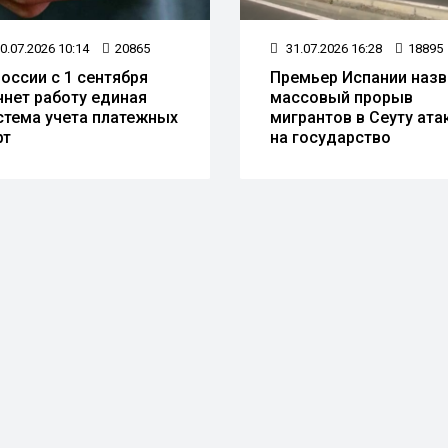
0.07.2026 10:14
20865
31.07.2026 16:28
18895
России с 1 сентября
Премьер Испании назв
чнет работу единая
массовый прорыв
стема учета платежных
мигрантов в Сеуту ата
рт
на государство