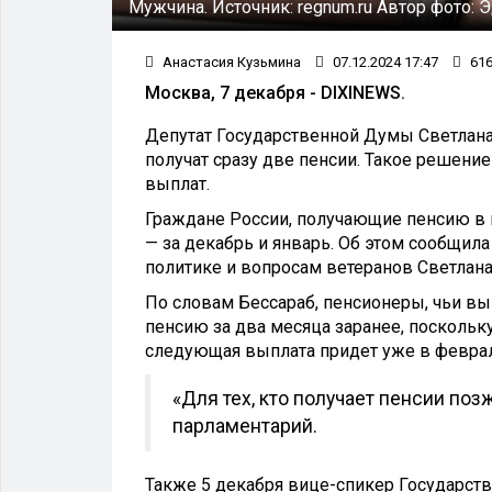
Мужчина.
Источник:
regnum.ru
Автор фото:
Э
Анастасия Кузьмина
07.12.2024 17:47
61
Москва, 7 декабря - DIXINEWS.
Депутат Государственной Думы Светлана
получат сразу две пенсии. Такое решение
выплат.
Граждане России, получающие пенсию в н
— за декабрь и январь. Об этом сообщил
политике и вопросам ветеранов Светлана
По словам Бессараб, пенсионеры, чьи вы
пенсию за два месяца заранее, поскольк
следующая выплата придет уже в феврал
«Для тех, кто получает пенсии поз
парламентарий.
Также 5 декабря вице-спикер Государс