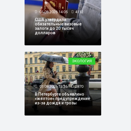
01.08.2026 14:05
4112
США утвердили
обязательные визовые
залоги до 20 тысяч
долларов
ЭКОЛОГИЯ
01.08.2026 13:36
2870
В Петербурге объявлено
«жёлтое» предупреждение
из-за дождя и грозы