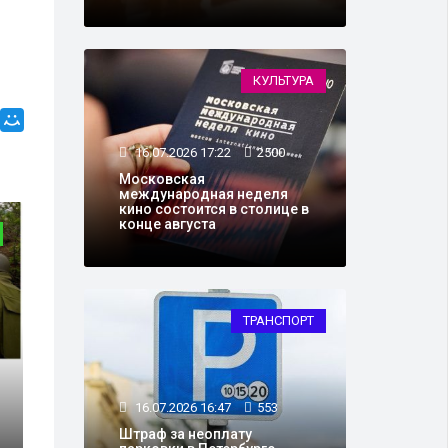
КУЛЬТУРА
16.07.2026 17:22
2500
Московская
международная неделя
кино состоится в столице в
конце августа
ОБЩЕСТВО
ТРАНСПОРТ
16.07.2026 16:47
553
26.11.2024 18:35
5
Штраф за неоплату