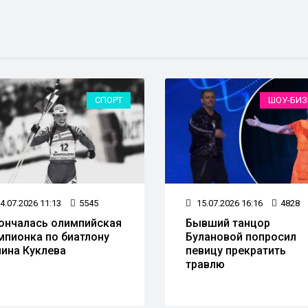
СПОРТ
ШОУ-БИЗ
4.07.2026 11:13
5545
15.07.2026 16:16
4828
ончалась олимпийская
Бывший танцор
мпионка по биатлону
Булановой попросил
лина Куклева
певицу прекратить
травлю