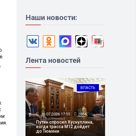
Наши новости:
о
е.
Лента новостей
о
ВЛАСТЬ
.
х
16.07.2026 17:55
2864
ом
Путин спросил Хуснуллина,
ия.
когда трасса М12 дойдет
до Тюмени