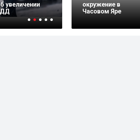
об увеличении
Владимир Путин утве
окружение в
ПДД
морской пехоты в Ро
Часовом Яре