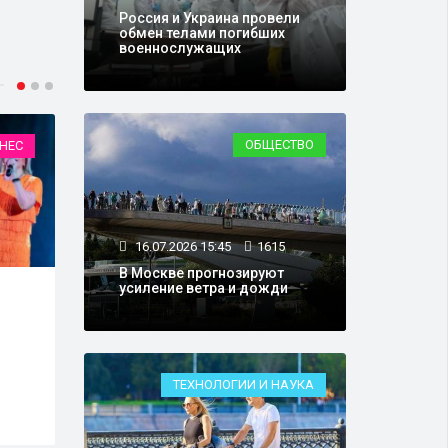
Россия и Украина провели
обмен телами погибших
военнослужащих
ОБЩЕСТВО
НЕС
МЕРОПРИЯТИЯ
16.07.2026 15:45
1615
В Москве прогнозируют
усиление ветра и дожди
15.07.2026 17:55
4310
14.0
Экспедиция «Родники.
Прем
Истоки» завершила
сооб
работу в Архангельской
стра
области
жела
ТЕХНОЛОГИИ И НАУКА