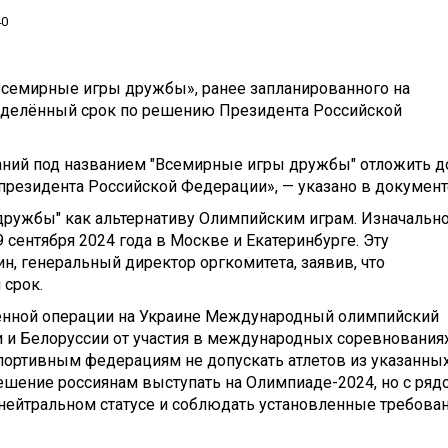
40
Всемирные игры дружбы», ранее запланированного на
еделённый срок по решению Президента Российской
ий под названием "Всемирные игры дружбы" отложить д
президента Российской Федерации», — указано в документ
дружбы" как альтернативу Олимпийским играм. Изначальн
9 сентября 2024 года в Москве и Екатеринбурге. Эту
, генеральный директор оргкомитета, заявив, что
 срок.
оенной операции на Украине Международный олимпийский
и и Белоруссии от участия в международных соревнованиях
ортивным федерациям не допускать атлетов из указанны
решение россиянам выступать на Олимпиаде-2024, но с ряд
 нейтральном статусе и соблюдать установленные требован