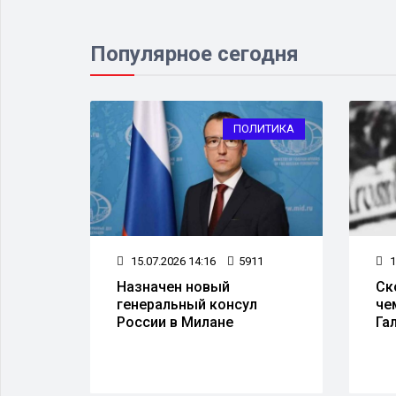
Популярное сегодня
МИНАЛ
ПОЛИТИКА
29
15.07.2026 14:16
5911
1
вшую
Назначен новый
Ск
генеральный консул
че
ю
России в Милане
Га