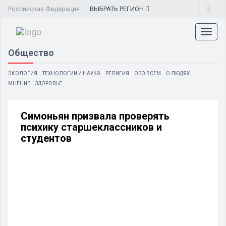
Российская Федерация
ВЫБРАТЬ
РЕГИОН
Toggl
naviga
Общество
ЭКОЛОГИЯ
ТЕХНОЛОГИИ И НАУКА
РЕЛИГИЯ
ОБО ВСЕМ
О ЛЮДЯХ
МНЕНИЕ
ЗДОРОВЬЕ
Симоньян призвала проверять
психику старшеклассников и
студентов