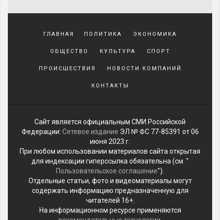
Yakından
tanıdığı
ГЛАВНАЯ
ПОЛИТИКА
ЭКОНОМИКА
sürekli
beraber
ОБЩЕСТВО
КУЛЬТУРА
СПОРТ
zaman
geçirerek
ПРОИСШЕСТВИЯ
НОВОСТИ КОМПАНИЙ
günlerini
КОНТАКТЫ
harcadığı
porno
izle
kadar
Сайт является официальным СМИ Российской
yakın
Федерации:
Сетевое издание
ЭЛ № ФС 77-85391 от 06
olan
июня 2023 г.
arkadaşına
При любом использовании материалов сайта открытая
misafir
для индексации гиперссылка обязательна (см. "
olarak
Пользовательское соглашение
").
kalmaya
Отдельные статьи, фото и видеоматериалы могут
gelen
содержать информацию предназначенную для
genç
читателей 16+.
sikiş
На информационном ресурсе применяются
adam
рекомендательные технологии
.