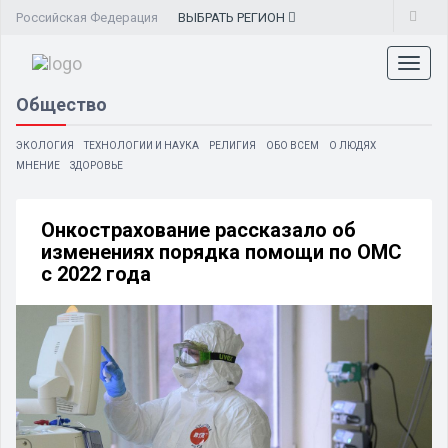
Российская Федерация
ВЫБРАТЬ
РЕГИОН
Toggl
naviga
Общество
ЭКОЛОГИЯ
ТЕХНОЛОГИИ И НАУКА
РЕЛИГИЯ
ОБО ВСЕМ
О ЛЮДЯХ
МНЕНИЕ
ЗДОРОВЬЕ
Онкострахование рассказало об
изменениях порядка помощи по ОМС
с 2022 года