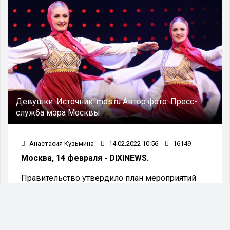
Девушки.
Источник:
mos.ru
Автор фото:
Пресс-
служба мэра Москвы
Анастасия Кузьмина
14.02.2022 10:56
16149
Москва, 14 февраля - DIXINEWS.
Правительство утвердило план мероприятий
Международного десятилетия языков
коренных народов. Об этом рассказали в пресс-
службе кабмина.
Всего в рамках программы, реализация которой