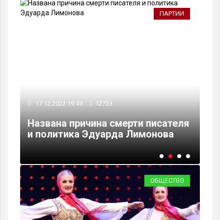
ЬЕ
ПАРТИИ
08
17.12.2022 19:49
12723
На
Названа причина смерти писателя
ко
и политика Эдуарда Лимонова
вн
ОБЩЕСТВО