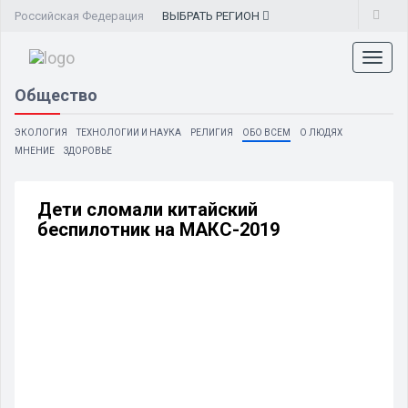
Российская Федерация
ВЫБРАТЬ
РЕГИОН
Toggl
naviga
Общество
ЭКОЛОГИЯ
ТЕХНОЛОГИИ И НАУКА
РЕЛИГИЯ
ОБО ВСЕМ
О ЛЮДЯХ
МНЕНИЕ
ЗДОРОВЬЕ
Дети сломали китайский
беспилотник на МАКС-2019