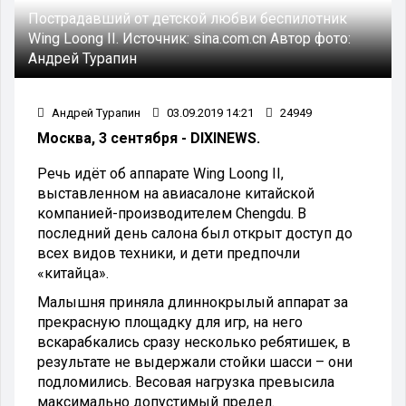
Пострадавший от детской любви беспилотник
Wing Loong II.
Источник:
sina.com.cn
Автор фото:
Андрей Турапин
Андрей Турапин
03.09.2019 14:21
24949
Москва, 3 сентября - DIXINEWS.
Речь идёт об аппарате Wing Loong II,
выставленном на авиасалоне китайской
компанией-производителем Chengdu. В
последний день салона был открыт доступ до
всех видов техники, и дети предпочли
«китайца».
Малышня приняла длиннокрылый аппарат за
прекрасную площадку для игр, на него
вскарабкались сразу несколько ребятишек, в
результате не выдержали стойки шасси – они
подломились. Весовая нагрузка превысила
максимально допустимый предел.