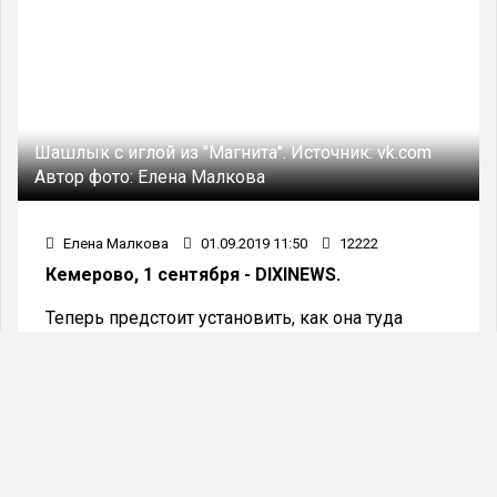
Шашлык с иглой из "Магнита".
Источник:
vk.com
Автор фото:
Елена Малкова
Елена Малкова
01.09.2019 11:50
12222
Кемерово, 1 сентября - DIXINEWS.
Теперь предстоит установить, как она туда
попала. Слава богу, женщина обнаружила
опасную находку во время готовки.
Жительница Кемерово сообщила, что в
шашлыке, купленном в "Магните", обнаружила
иглу от шприца. В подтверждение своих слов
россиянка опубликовала фотографии в группе