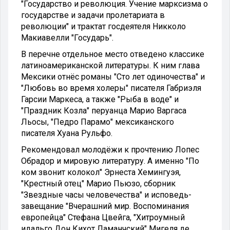
"Государство и революция. Учение марксизма о
государстве и задачи пролетариата в
революции" и трактат госдеятеля Никколо
Макиавелли "Государь".
В перечне отдельное место отведено классике
латиноамериканской литературы. К ним глава
Мексики отнёс романы "Сто лет одиночества" и
"Любовь во время холеры" писателя Габриэля
Гарсии Маркеса, а также "Рыба в воде" и
"Праздник Козла" перуанца Марио Варгаса
Льосы, "Педро Парамо" мексиканского
писателя Хуана Рульфо.
Рекомендовал молодёжи к прочтению Лопес
Обрадор и мировую литературу. А именно "По
ком звонит колокол" Эрнеста Хемингуэя,
"Крестный отец" Марио Пьюзо, сборник
"Звездные часы человечества" и исповедь-
завещание "Вчерашний мир. Воспоминания
европейца" Стефана Цвейга, "Хитроумный
идальго Дон Кихот Ламанчский" Мигеля де