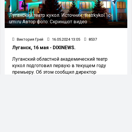
Луганский театр кукол.
Источник:
teatrkykol.1c-
umi.ru
Автор фото:
Скриншот видео
Виктория Грей
16.05.2024 13:05
8537
Луганск, 16 мая - DIXINEWS.
Луганский областной академический театр
кукол подготовил первую в текущем году
премьеру. Об этом сообщил директор
культурного учреждения Сергей Терновой.
"Мы готовим премьерный показ спектакля
"Моя усатая мама" по пьесе Рагима Мусаева, с
которой мы познакомились в Астрахани. Это
драматург, который пишет пьесы для театров,
для детей, в том числе и для театров кукол. В
этом году это первая премьера на сцене
Луганского театра кукол", - отметил