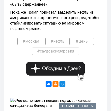
«быть сдержаннее».
Пока же Трамп приказал выделить нефть из
американского стратегического резерва, чтобы
стабилизировать ситуацию на мировом
нефтяном рынке.
#москва
#нефть
#цены
#саудовскаяаравия
КА
ПРОМЫШЛЕННОСТЬ