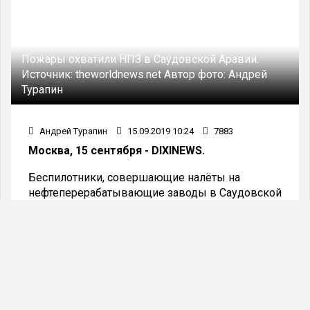
Пожары охватили НПЗ в Саудовской Аравии.
Источник:
theworldnews.net
Автор фото:
Андрей
Турапин
Андрей Турапин
15.09.2019 10:24
7883
Москва, 15 сентября - DIXINEWS.
Беспилотники, совершающие налёты на
нефтеперерабатывающие заводы в Саудовской
Аравии, привели к снижению объёмов
переработки нефти. Майк Помпео, госсекретарь
США, уже поспешил обвинить в этом Иран.
Ещё в августе Саудовская Аравия
перерабатывала в сутки до 9,8 млн баррелей
нефти. Так сообщала ОПЕК. Из-за налётов
дронов ежесуточная переработка нефти упала