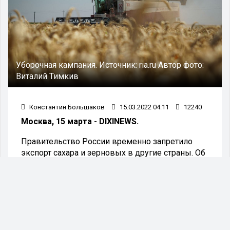
Уборочная кампания.
Источник:
ria.ru
Автор фото:
Виталий Тимкив
Константин Большаков
15.03.2022 04:11
12240
Москва, 15 марта - DIXINEWS.
Правительство России временно запретило
экспорт сахара и зерновых в другие страны. Об
этом сообщили в пресс-службе кабинета
министров.
Так, до 30 июня 2022 запрещается экспорт зерна
в страны ЕАЭС, до 31 августа 2022 года –
экспорт белого сахара и тростникового сахар-
сырца в третьи страны. Запрет по зерновым