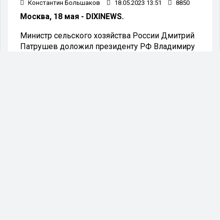
Константин Большаков
18.05.2023 13:51
8850
Москва, 18 мая - DIXINEWS.
Министр сельского хозяйства России Дмитрий
Патрушев доложил президенту РФ Владимиру
Путину о рекордном сборе урожая зерна по
итогам 2022 года. Об этом сообщает пресс-
служба Кремля.
Слова Патрушева прозвучали на расширенном
совещании о ходе проведения весенних
полевых работ, в том числе, в новых регионах
России. Как отметил Путин, в том году собрали
почти 158 млн тонн зерна, что стало рекордом в
новейшей истории страны.
- Это рекорд, Владимир Владимирович.
И во времена РСФСР такого не было,
и в новейшей истории России такого не было.
Это первый раз, - отметил министр.
Глава государства поздравил российских