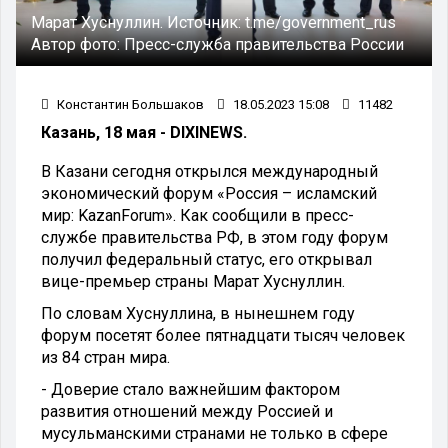
Марат Хуснуллин.
Источник:
t.me/government_rus
Автор фото:
Пресс-служба правительства России
Константин Большаков
18.05.2023 15:08
11482
Казань, 18 мая - DIXINEWS.
В Казани сегодня открылся международный
экономический форум «Россия – исламский
мир: KazanForum». Как сообщили в пресс-
службе правительства РФ, в этом году форум
получил федеральный статус, его открывал
вице-премьер страны Марат Хуснуллин.
По словам Хуснуллина, в нынешнем году
форум посетят более пятнадцати тысяч человек
из 84 стран мира.
- Доверие стало важнейшим фактором
развития отношений между Россией и
мусульманскими странами не только в сфере