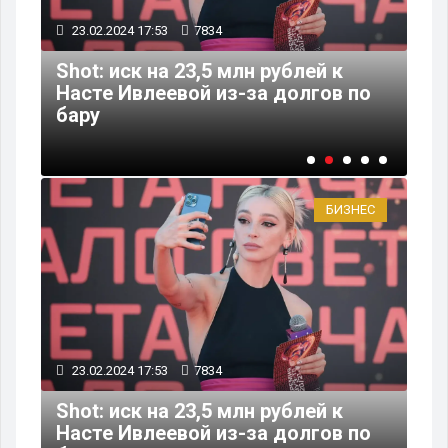
23.02.2024 17:53
7834
23
Shot: иск на 23,5 млн рублей к
Це
Насте Ивлеевой из-за долгов по
до
бару
ты
БИЗНЕС
23.02.2024 17:53
7834
Shot: иск на 23,5 млн рублей к
Насте Ивлеевой из-за долгов по