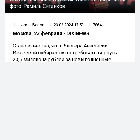
фото:
Рамиль Ситдиков
Никита Белов
23.02.2024 17:53
7864
Москва, 23 февраля - DIXINEWS.
Стало известно, что с блогера Анастасии
Ивлеевой собираются потребовать вернуть
23,5 миллиона рублей за невыполненные
финансовые обязательства. Новость об этом
появилась в Telegram-канале Shot.
Как сообщает канал, блогерша Анастасия
Ивлеева учредила ООО «Капельница групп» в
2021 году с целью открытия бара в Москве.
Однако планы по запуску заведения так и не
были осуществлены, и в итоге бизнесмен
Александр Мокров подал иск на сумму 15,9 млн
рублей за невыполнение обязательств по
договору займа и кредита.