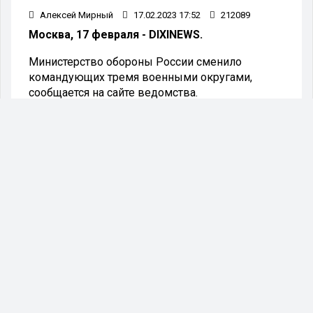
Алексей Мирный
17.02.2023 17:52
212089
Москва, 17 февраля - DIXINEWS.
Министерство обороны России сменило
командующих тремя военными округами,
сообщается на сайте ведомства.
"Командующим Центрального военного округа
указан Андрей Мордвичев (сообщается, что
назначен в 2023 году). Командующим ЗВО
назван Евгений Никифоров, назначен в январе.
Командующим Южного военного округа в
январе назначен Сергей Кузовлев, Восточным
округом с августа командует Рустам Мурадов",
- отмечается на сайте.
#москва
#шойгу
#война