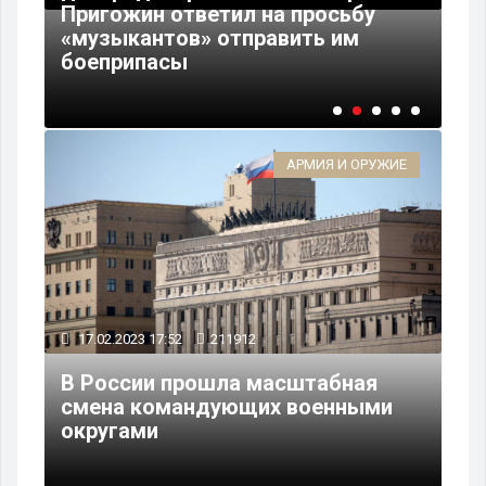
н
Пригожин ответил на просьбу
за
в
«музыкантов» отправить им
Ми
боеприпасы
дл
АРМИЯ И ОРУЖИЕ
17.02.2023 17:52
211912
В России прошла масштабная
смена командующих военными
округами