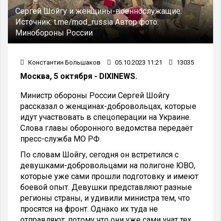
Сергей Шойгу и женщины-военнослужащие.
Источник:
t.me/mod_russia
Автор фото:
Минобороны России
Константин Большаков
05.10.2023 11:21
13035
Москва, 5 октября - DIXINEWS.
Министр обороны России Сергей Шойгу
рассказал о женщинах-добровольцах, которые
идут участвовать в спецоперации на Украине.
Слова главы оборонного ведомства передаёт
пресс-служба МО РФ.
По словам Шойгу, сегодня он встретился с
девушками-добровольцами на полигоне ЮВО,
которые уже сами прошли подготовку и имеют
боевой опыт. Девушки представляют разные
регионы страны, и удивили министра тем, что
просятся на фронт. Однако их туда не
отправляют, потому что они уже сами учат тех,