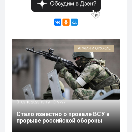
ИЕ
АРМИЯ И ОРУЖИЕ
02
03.10.2023 13:19
9797
Ро
Стало известно о провале ВСУ в
пр
прорыве российской обороны
бе