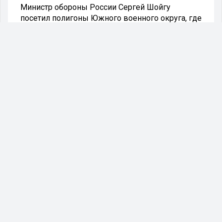
Министр обороны России Сергей Шойгу
посетил полигоны Южного военного округа, где
проверил подготовку военных и добровольцев
для участия в спецоперации на Украине. Об
этом сообщили в пресс-службе Минобороны
РФ.
На полигонах бойцы проходят тактико-
специальную, огневую, медицинскую и
инженерную подготовку, также там готовят
операторов беспилотников, механиков-
водителей и т.д.
- В соответствии с опытом специальной
военной операции обучаемые отрабатывают
эвакуацию раненых из техники, из окопов, сам
процесс доставки до средств эвакуации, а
также отработку организации связи в
наступательном бою, - заявил начальник
управления боевой подготовки ЮВО.
Напомним, накануне Сергей Шойгу заявил, что