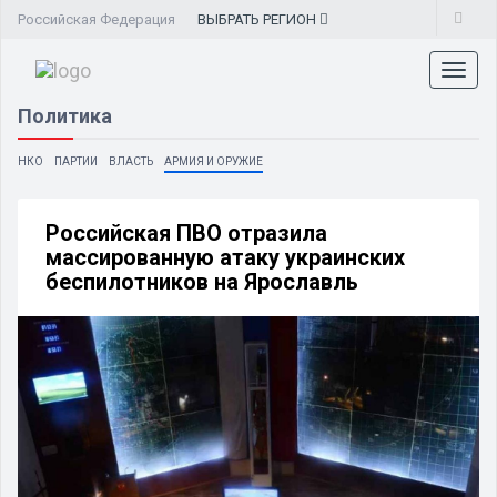
Российская Федерация
ВЫБРАТЬ
РЕГИОН
Toggl
naviga
Политика
НКО
ПАРТИИ
ВЛАСТЬ
АРМИЯ И ОРУЖИЕ
Российская ПВО отразила
массированную атаку украинских
беспилотников на Ярославль