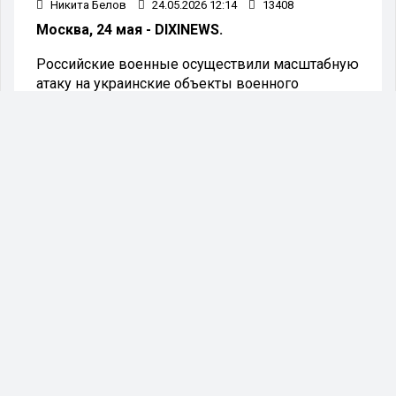
Никита Белов
24.05.2026 12:14
13408
Москва, 24 мая - DIXINEWS.
Российские военные осуществили масштабную
атаку на украинские объекты военного
управления, авиабазы, а также предприятия,
входящие в оборонно-промышленный
комплекс. Об этом информирует пресс-служба
Министерства обороны России в «Максе».
В ведомстве подчеркнули, что удар стал
ответной мерой «на террористические атаки
Украины по гражданским объектам на
территории России». По информации
министерства, при атаке были задействованы
баллистические ракеты «Орешник»,
аэробаллистические ракеты «Искандер»,
гиперзвуковые «Кинжал», крылатые ракеты
«Циркон», а также ракеты различных типов
базирования и ударные беспилотники.