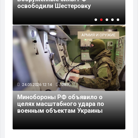
освободили Шестеровку
уч
АРМИЯ И ОРУЖИЕ
24.05.2026 12:14
12870
Минобороны РФ объявило о
целях масштабного удара по
военным объектам Украины