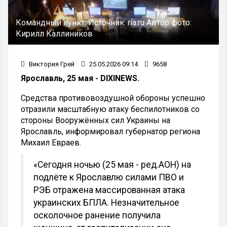
Командный пункт.
Источник:
ria.ru
Автор фото:
Кирилл Каллиников
Виктория Грей
25.05.2026 09:14
9658
Ярославль, 25 мая - DIXINEWS.
Средства противовоздушной обороны успешно
отразили масштабную атаку беспилотников со
стороны Вооружённых сил Украины на
Ярославль, информировал губернатор региона
Михаил Евраев.
«Сегодня ночью (25 мая - ред.АОН) на
подлёте к Ярославлю силами ПВО и
РЭБ отражена массированная атака
украинских БПЛА. Незначительное
осколочное ранение получила