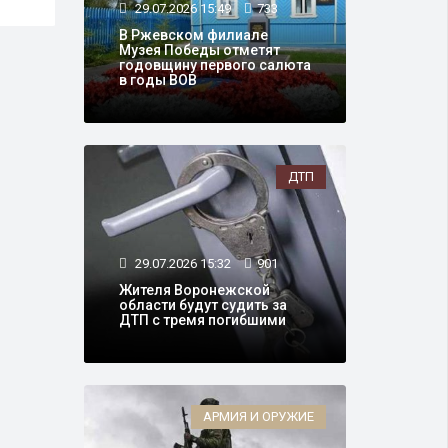
29.07.2026 15:49
733
В Ржевском филиале
Музея Победы отметят
годовщину первого салюта
в годы ВОВ
ДТП
29.07.2026 15:32
901
Жителя Воронежской
области будут судить за
ДТП с тремя погибшими
АРМИЯ И ОРУЖИЕ