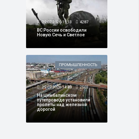
29.07.2026 15:13
4287
ВС России освободили
Новую Сечь и Светлое
ПРОМЫШЛЕННОСТЬ
29.07.2026 14:49
2503
На Цимбалинском
путепроводе установили
пролеты над железной
дорогой