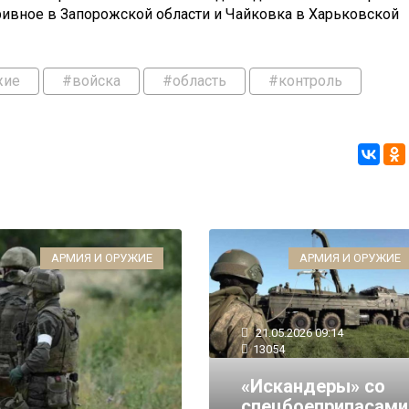
ривное в Запорожской области и Чайковка в Харьковской
жие
#войска
#область
#контроль
АРМИЯ И ОРУЖИЕ
АРМИЯ И ОРУЖИЕ
21.05.2026 09:14
13054
«Искандеры» со
спецбоеприпасами