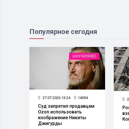
Популярное сегодня
ЛАСТЬ
ШОУ-БИЗНЕС
53
27.07.2026 13:24
14094
2
одина
Суд запретил продавцам
Ро
стный
Ozon использовать
вз
изображение Никиты
Ко
Джигурды