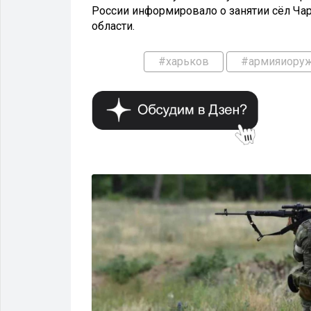
России информировало о занятии сёл Ча
области.
#харьков
#армияиору
РМИЯ И ОРУЖИЕ