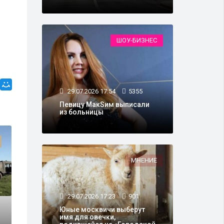
ШОУ-БИЗНЕС
29.07.2026 17:54
5355
Певицу МакSим выписали
из больницы
АРМИЯ И ОРУЖИЕ
МНЕНИЕ
29.07.2026 17:23
901
Юные москвичи выберут
имя для овечки,