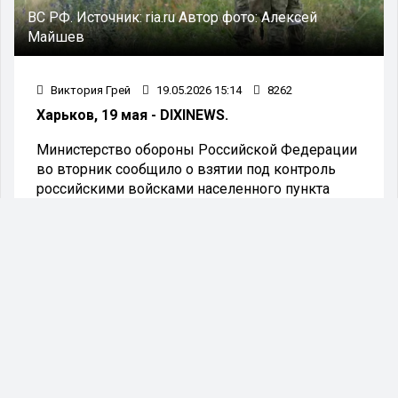
ВС РФ.
Источник:
ria.ru
Автор фото:
Алексей
Майшев
Виктория Грей
19.05.2026 15:14
8262
Харьков, 19 мая - DIXINEWS.
Министерство обороны Российской Федерации
во вторник сообщило о взятии под контроль
российскими войсками населенного пункта
Волоховка в Харьковской области.
"В Харьковской
области подразделения группировки
войск "Север" установили контроль
над населенным пунктом Волоховка
Харьковской области", - говорится
в сводке военного ведомства.