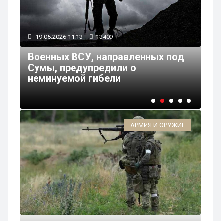
19.05.2026 11:13
13409
18
Военных ВСУ, направленных под
Пе
Сумы, предупредили о
ро
неминуемой гибели
Ки
АРМИЯ И ОРУЖИЕ