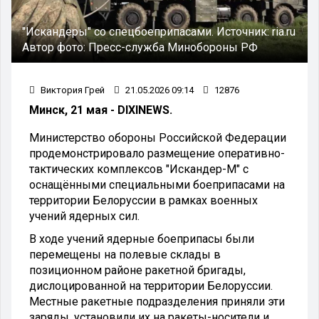
"Искандеры" со спецбоеприпасами.
Источник:
ria.ru
Автор фото:
Пресс-служба Минобороны РФ
Виктория Грей
21.05.2026 09:14
12876
Минск, 21 мая - DIXINEWS.
Министерство обороны Российской Федерации
продемонстрировало размещение оперативно-
тактических комплексов "Искандер-М" с
оснащёнными специальными боеприпасами на
территории Белоруссии в рамках военных
учений ядерных сил.
В ходе учений ядерные боеприпасы были
перемещены на полевые склады в
позиционном районе ракетной бригады,
дислоцированной на территории Белоруссии.
Местные ракетные подразделения приняли эти
заряды, установили их на ракеты-носители и,