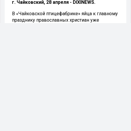
г. Чайковский, 28 апреля - DIXINEWS.
В «Чайковской птицефабрике» яйца к главному
празднику православных христиан уже
освящены. Осталось лишь достойно встретить
праздник Светлой Пасхи.
Традиция ежедневно освящать яйцо на
Страстной неделе Великого поста существует
на предприятии уже более десятка лет и, по
словам заместителя генерального директора и
Почётного работника агропромышленного
комплекса России Владимира Петровича
Белькова присуща только Чайковской
птицефабрике.
- В канун праздника, всё яйцо, поступающее в
продажу, освящается. Наше освящённое яйцо
пользуется огромным спросом у чайковских
покупателей, у жителей других городов
Пермского края, Удмуртии и Башкирии,
Свердловской области. В сутки мы отгружаем