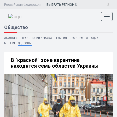
Российская Федерация
ВЫБРАТЬ
РЕГИОН
Toggl
naviga
Общество
ЭКОЛОГИЯ
ТЕХНОЛОГИИ И НАУКА
РЕЛИГИЯ
ОБО ВСЕМ
О ЛЮДЯХ
МНЕНИЕ
ЗДОРОВЬЕ
В "красной" зоне карантина
находятся семь областей Украины