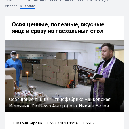
ЭКОЛОГИЯ
ТЕХНОЛОГИИ И НАУКА
РЕЛИГИЯ
ОБО ВСЕМ
О ЛЮДЯХ
МНЕНИЕ
ЗДОРОВЬЕ
Освященные, полезные, вкусные
яйца и сразу на пасхальный стол
Освящение яиц на "Птицефабрике Чайковская"
Источник:
DixiNews
Автор фото:
Никита Белов.
Мария Берова
28.04.2021 13:16
9907