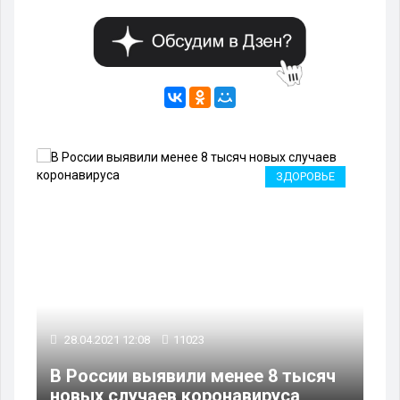
КА
ЗДОРОВЬЕ
28.04.2021 12:08
11023
28
ии
В России выявили менее 8 тысяч
В 
новых случаев коронавируса
ко