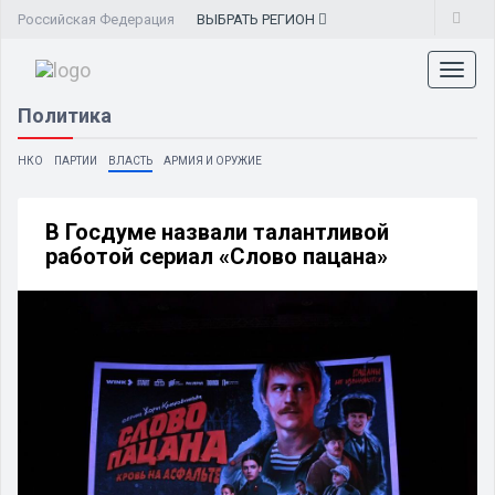
Российская Федерация
ВЫБРАТЬ
РЕГИОН
Toggl
naviga
Политика
НКО
ПАРТИИ
ВЛАСТЬ
АРМИЯ И ОРУЖИЕ
В Госдуме назвали талантливой
работой сериал «Слово пацана»