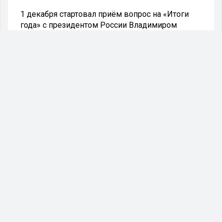
1 декабря стартовал приём вопрос на «Итоги
года» с президентом России Владимиром
Путиным. Об этом сообщили сегодня в пресс-
службе Кремля.
Передать свой вопрос можно любым удобным
способом: на специальном сайте, по телефону, в
приложении, по видео, по СМС или в соцсетях. В
этом году вопросы будут отбирать, в том числе,
сотрудники «Общероссийского национального
фронта». Как пообещал накануне пресс-
секретарь президента РФ Дмитрий Песков, ни
одно обращение на имя президента,
поступившее до 14 декабря.
- 14 декабря Президент подведёт в прямом
эфире итоги года, отвечая на вопросы
журналистов и жителей страны. Это будет
совмещённый формат большой пресс-
конференции и прямой линии, - напомнили в
Кремле.