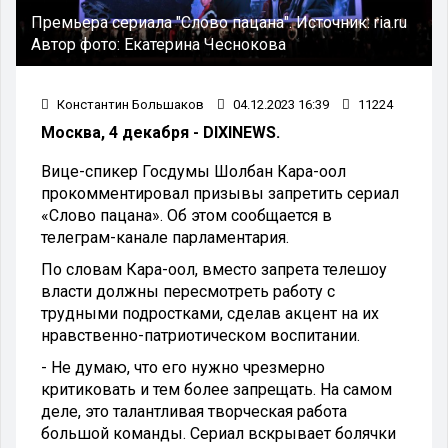
Премьера сериала "Слово пацана".
Источник:
ria.ru
Автор фото:
Екатерина Чеснокова
Константин Большаков
04.12.2023 16:39
11224
Москва, 4 декабря - DIXINEWS.
Вице-спикер Госдумы Шолбан Кара-оол
прокомментировал призывы запретить сериал
«Слово пацана». Об этом сообщается в
телеграм-канале парламентария.
По словам Кара-оол, вместо запрета телешоу
власти должны пересмотреть работу с
трудными подростками, сделав акцент на их
нравственно-патриотическом воспитании.
- Не думаю, что его нужно чрезмерно
критиковать и тем более запрещать. На самом
деле, это талантливая творческая работа
большой команды. Сериал вскрывает болячки