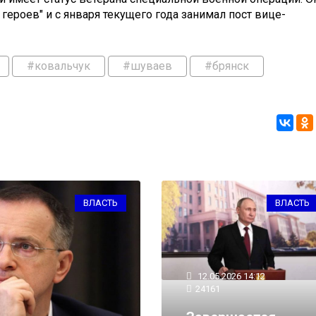
ероев" и с января текущего года занимал пост вице-
#ковальчук
#шуваев
#брянск
ВЛАСТЬ
ВЛАСТЬ
12.05.2026 14:12
24161