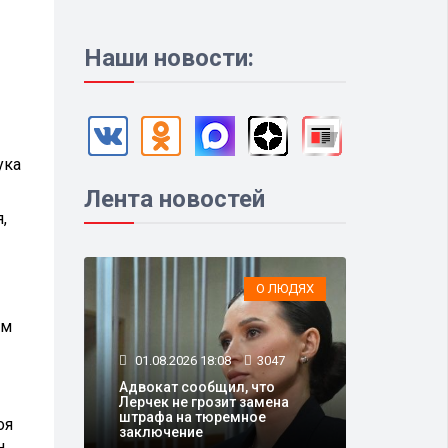
Наши новости:
ука
Лента новостей
,
О ЛЮДЯХ
ом
01.08.2026 18:08
3047
Адвокат сообщил, что
Лерчек не грозит замена
штрафа на тюремное
оя
заключение
н