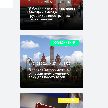
01.08.2026 15:03
15507
В России изменили правила
въезда и выезда
грузовиков иностранных
перевозчиков
ОБЪЕДИНЕНИЯ
01.08.2026 14:27
13725
В парке «Остров мечты»
открыли новую уличную
зону для посетителей
ОБО ВСЕМ