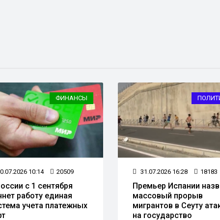
ФИНАНСЫ
ПОЛИТ
0.07.2026 10:14
20509
31.07.2026 16:28
18183
России с 1 сентября
Премьер Испании назв
чнет работу единая
массовый прорыв
стема учета платежных
мигрантов в Сеуту ата
рт
на государство