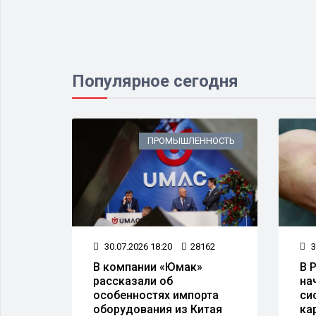
Популярное сегодня
ИЗНЕС
ПРОМЫШЛЕННОСТЬ
78
3
30.07.2026 18:20
28162
В 
В компании «Юмак»
верь"
на
рассказали об
си
особенностях импорта
 делу
ка
оборудования из Китая