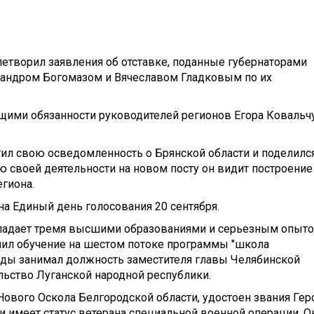
етворил заявления об отставке, поданные губернаторами
сандром Богомазом и Вячеславом Гладковым по их
ими обязанности руководителей регионов Егора Ковальч
ил свою осведомленность о Брянской области и поделился
ю своей деятельности на новом посту он видит построение
гиона.
а Единый день голосования 20 сентября.
бладает тремя высшими образованиями и серьезным опыт
шил обучение на шестом потоке программы "школа
 годы занимал должность заместителя главы Челябинской
ельство Луганской народной республики.
ового Оскола Белгородской области, удостоен звания Гер
и имеет статус ветерана специальной военной операции. О