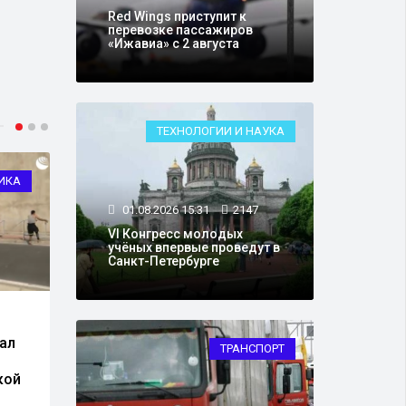
Red Wings приступит к
перевозке пассажиров
«Ижавиа» с 2 августа
ТЕХНОЛОГИИ И НАУКА
ИКА
ЗДОРОВЬЕ
01.08.2026 15:31
2147
VI Конгресс молодых
учёных впервые проведут в
Санкт-Петербурге
31.07.2026 17:55
17646
01.0
ал
Диетолог назвала вид
В Ро
ТРАНСПОРТ
хлеба, способствующий
прав
кой
снижению веса
груз
пере