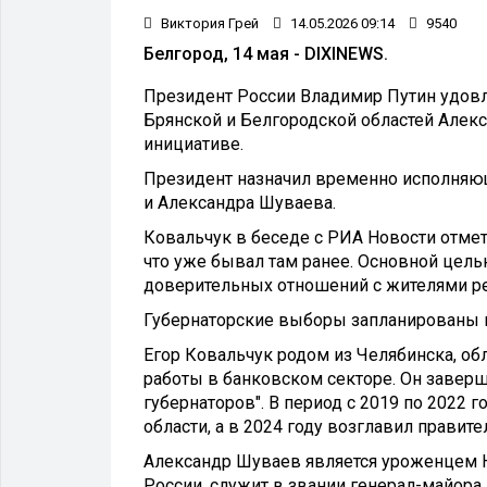
Виктория Грей
14.05.2026 09:14
9540
Белгород, 14 мая - DIXINEWS.
Президент России Владимир Путин удовл
Брянской и Белгородской областей Алек
инициативе.
Президент назначил временно исполняющ
и Александра Шуваева.
Ковальчук в беседе с РИА Новости отмет
что уже бывал там ранее. Основной цель
доверительных отношений с жителями ре
Губернаторские выборы запланированы н
Егор Ковальчук родом из Челябинска, о
работы в банковском секторе. Он завер
губернаторов". В период с 2019 по 2022
области, а в 2024 году возглавил правит
Александр Шуваев является уроженцем Н
России, служит в звании генерал-майора 