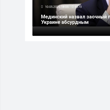
10.05.2026 18:05
6373
ладимира
Мединский назвал заочный п
Украине абсурдным