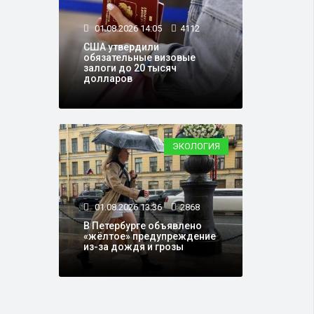
01.08.2026 14:05
4112
США утвердили
обязательные визовые
залоги до 20 тысяч
долларов
ЭКОЛОГИЯ
01.08.2026 13:36
2868
В Петербурге объявлено
«жёлтое» предупреждение
из-за дождя и грозы