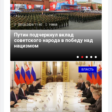
09.05.2026 11:40
19868
09
Путин подчеркнул вклад
Кр
советского народа в победу над
пр
нацизмом
за
ВЛАСТЬ
09.05.2026 17:06
6331