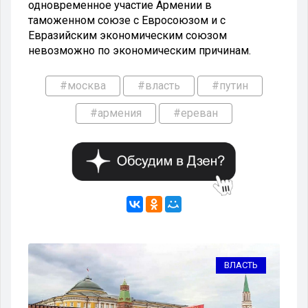
одновременное участие Армении в
таможенном союзе с Евросоюзом и с
Евразийским экономическим союзом
невозможно по экономическим причинам.
#москва
#власть
#путин
#армения
#ереван
ТЬ
ВЛАСТЬ