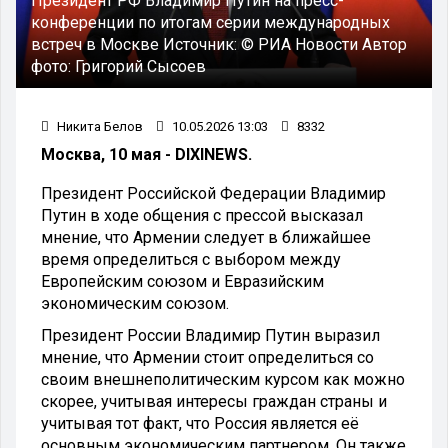
Президент РФ Владимир Путин на пресс-
конференции по итогам серии международных
встреч в Москве
Источник:
© РИА Новости
Автор
фото:
Григорий Сысоев
Никита Белов
10.05.2026 13:03
8332
Москва, 10 мая - DIXINEWS.
Президент Российской Федерации Владимир
Путин в ходе общения с прессой высказал
мнение, что Армении следует в ближайшее
время определиться с выбором между
Европейским союзом и Евразийским
экономическим союзом.
Президент России Владимир Путин выразил
мнение, что Армении стоит определиться со
своим внешнеполитическим курсом как можно
скорее, учитывая интересы граждан страны и
учитывая тот факт, что Россия является её
основным экономическим партнером. Он также