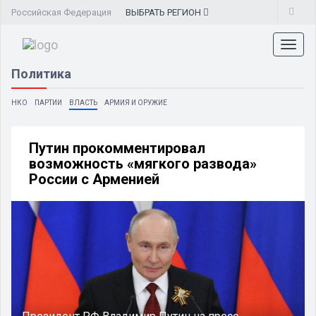
Российская Федерация
ВЫБРАТЬ
РЕГИОН
Toggl
naviga
Политика
НКО
ПАРТИИ
ВЛАСТЬ
АРМИЯ И ОРУЖИЕ
Путин прокомментировал
возможность «мягкого развода»
России с Арменией