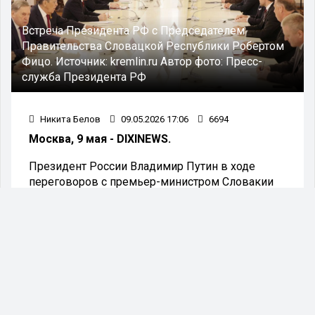
Встреча Президента РФ с Председателем
Правительства Словацкой Республики Робертом
Фицо.
Источник:
kremlin.ru
Автор фото:
Пресс-
служба Президента РФ
Никита Белов
09.05.2026 17:06
6694
Москва, 9 мая - DIXINEWS.
Президент России Владимир Путин в ходе
переговоров с премьер-министром Словакии
Робертом Фицо отметил, что между двумя
государствами сохраняется стабильное
развитие сотрудничества.
«Российско-словацкие отношения
многие годы, в том числе и во время