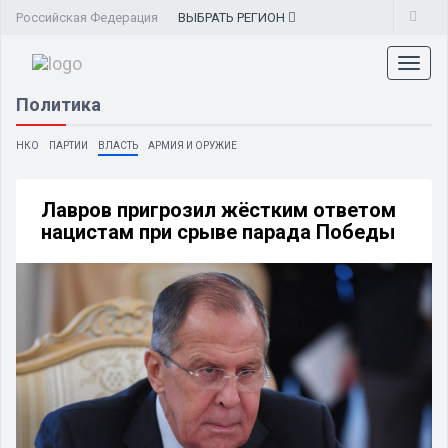
Российская Федерация
ВЫБРАТЬ
РЕГИОН
Toggl
naviga
Политика
НКО
ПАРТИИ
ВЛАСТЬ
АРМИЯ И ОРУЖИЕ
Лавров пригрозил жёстким ответом
нацистам при срыве парада Победы