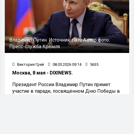
Владимир Путин.
Источник:
ria.ru
Автор фото:
Пресс-служба Кремля
Виктория Грей
08.05.2026 09:14
5635
Москва, 8 мая - DIXINEWS.
Президент России Владимир Путин примет
участие в параде, посвящённом Дню Победы в
Великой Отечественной войне, заявил
помощник главы государства Юрий Ушаков.
«Парад состоится, пройдут пешие
коробки военнослужащих, пролетят
самолеты групп высшего пилотажа,